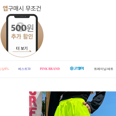
신상8%
베스트50
PINK BRAND
트레이닝/세트