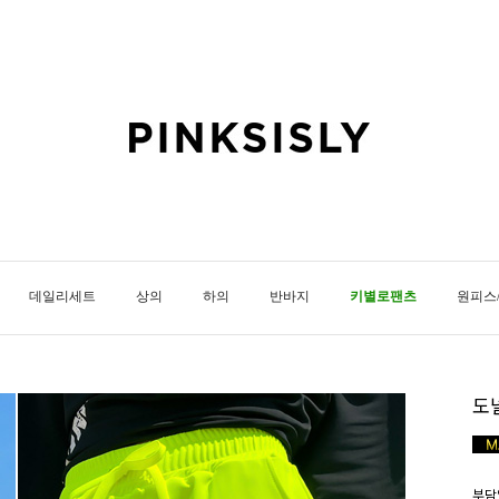
데일리세트
상의
하의
반바지
키별로팬츠
원피스
도
부담