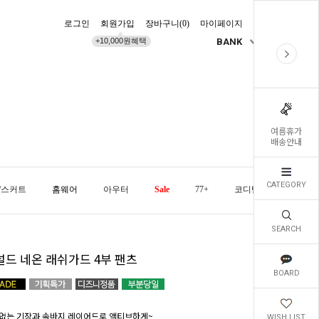
로그인
회원가입
장바구니(
0
)
마이페이지
배송조회
+10,000원혜택
BANK
KR
여름휴가
배송안내
CATEGORY
/스커트
홈웨어
아우터
Sale
77+
코디템
오늘발
SEARCH
널드 네온 래쉬가드 4부 팬츠
BOARD
없는 기장과 속바지 레이어드로 액티브하게~
WISH LIST