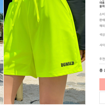
여름
올여
소비
판매
해외
색상
사이
추천
총 