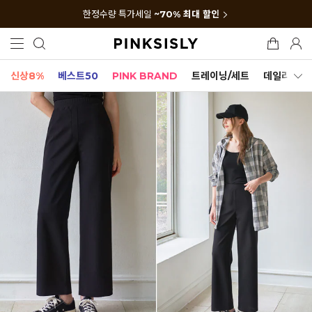
한정수량 특가세일
~70% 최대 할인
신상8%
베스트50
PINK BRAND
트레이닝/세트
데일리세트