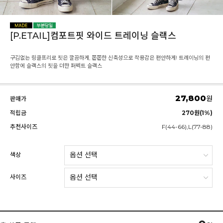
[P.ETAIL]컴포트핏 와이드 트레이닝 슬랙스
구김없는 링클프리로 핏은 깔끔하게, 쫀쫀한 신축성으로 착용감은 편안하게! 트레이닝의 편
안함에 슬랙스의 핏을 더한 퍼펙트 슬랙스
27,800
원
판매가
적립금
270원(1%)
추천사이즈
F(44-66),L(77-88)
색상
사이즈