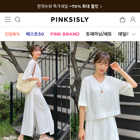
한정수량 특가세일
~70% 최대 할인
신상8%
베스트50
PINK BRAND
트레이닝/세트
데일리세트