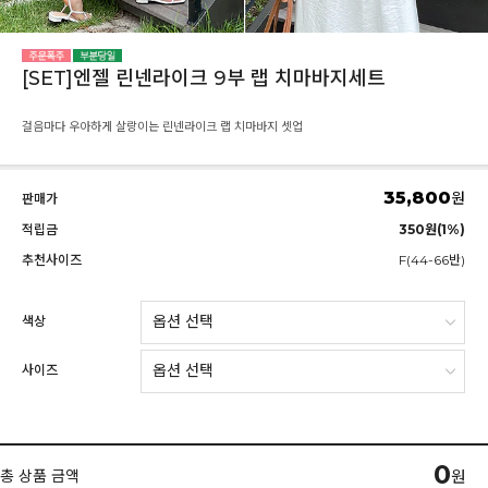
[SET]엔젤 린넨라이크 9부 랩 치마바지세트
걸음마다 우아하게 살랑이는 린넨라이크 랩 치마바지 셋업
35,800
원
판매가
적립금
350원(1%)
추천사이즈
F(44-66반)
색상
사이즈
0
총 상품 금액
원