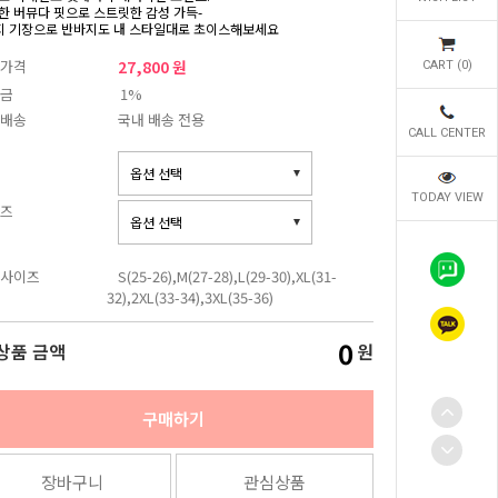
한 버뮤다 핏으로 스트릿한 감성 가득-
지 기장으로 반바지도 내 스타일대로 초이스해보세요
가격
27,800 원
CART (
0
)
금
1%
배송
국내 배송 전용
CALL CENTER
TODAY VIEW
즈
사이즈
S(25-26),M(27-28),L(29-30),XL(31-
32),2XL(33-34),3XL(35-36)
0
상품 금액
원
구매하기
장바구니
관심상품