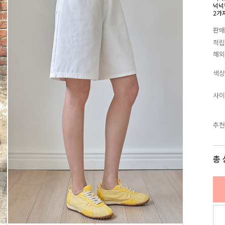
넉넉
2가
판매
적립
해외
색상
사이
추천
총 