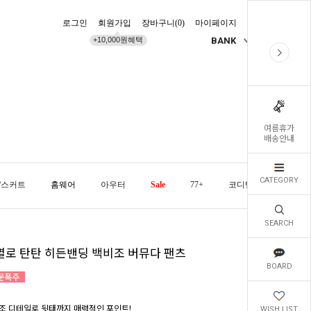
로그인
회원가입
장바구니(
0
)
마이페이지
배송조회
+10,000원혜택
BANK
KR
여름휴가
배송안내
CATEGORY
/스커트
홈웨어
아우터
Sale
77+
코디템
오늘발
SEARCH
별로 탄탄 히든밴딩 백비조 버뮤다 팬츠
BOARD
조 디테일로 뒷태까지 매력적인 포인트!
WISH LIST