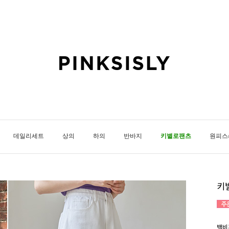
데일리세트
상의
하의
반바지
키별로팬츠
원피스
키
백비