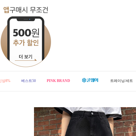
신상8%
베스트50
PINK BRAND
트레이닝/세트