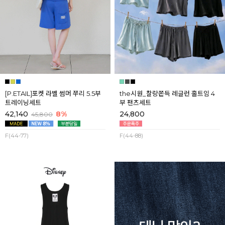
[P.ETAIL]포켓 라벨 썸머 쭈리 5.5부
the시원_찰랑쫀득 레글런 홀트임 4
트레이닝세트
부 팬츠세트
42,140
8%
24,800
45,800
F(44-77)
F(44-88)