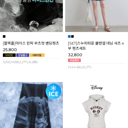
[블랙홀]아이스 핀턱 부츠컷 밴딩팬츠
[SET]스누피타운 쿨텐셀 데님 셔츠 4
부 팬츠세트
25,800
32,800
S(55),M(66),L(77),XL(88)
F(44-66),XL(77)