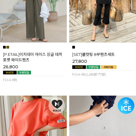
[P.ETAIL]이지데이 아이스 싱글 데끼
[SET]쿨컷팅 8부팬츠세트
포켓 와이드팬츠
27,800
26,800
F(44-66),L(66반-77반)
F(44-88)