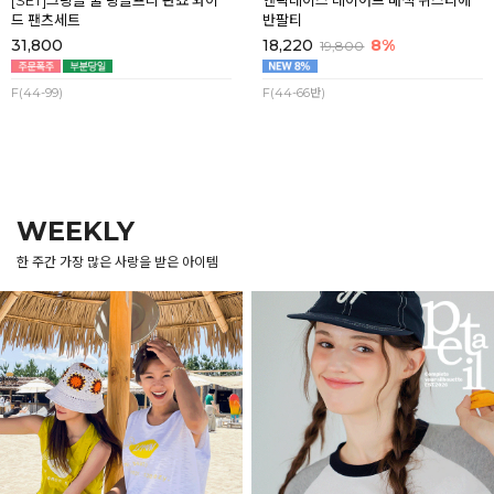
[SET]크링클 쿨 링클프리 판쵸 와이
앤틱레이스 레이어드 배색 뷔스티에
드 팬츠세트
반팔티
31,800
18,220
8%
19,800
F(44-99)
F(44-66반)
WEEKLY
한 주간 가장 많은 사랑을 받은 아이템