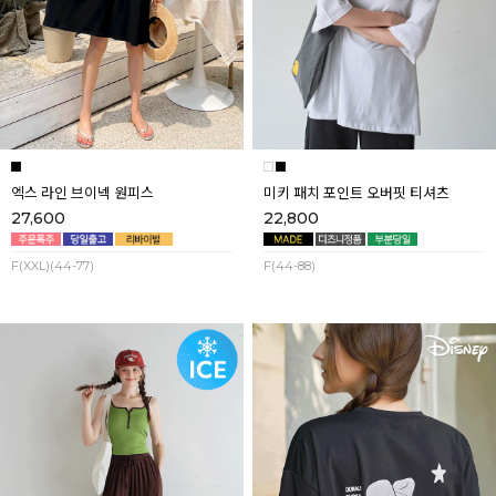
엑스 라인 브이넥 원피스
미키 패치 포인트 오버핏 티셔츠
27,600
22,800
F(XXL)(44-77)
F(44-88)