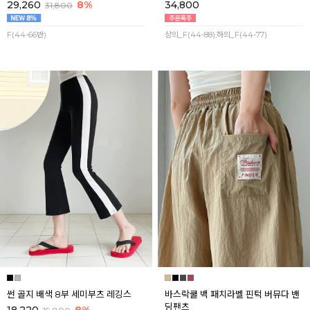
29,260
8%
34,800
31,800
F(44-66반)
상의_F(44-88),하의_F(44-77)
썬 골지 배색 8부 세미부츠 레깅스
바스락쿨 백 패치라벨 핀턱 버뮤다 밴
딩팬츠