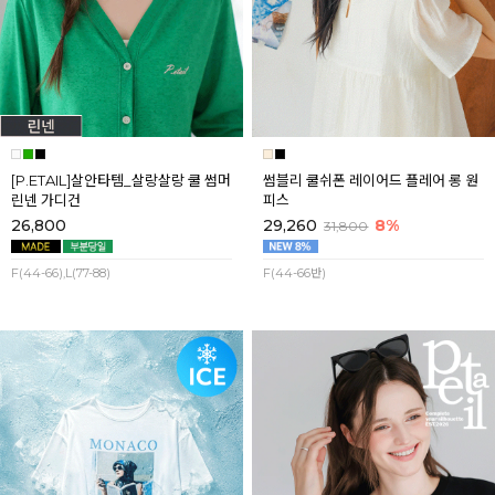
[P.ETAIL]살안타템_살랑살랑 쿨 썸머
썸블리 쿨쉬폰 레이어드 플레어 롱 원
린넨 가디건
피스
26,800
29,260
8%
31,800
F(44-66),L(77-88)
F(44-66반)