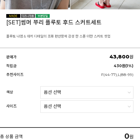
[SET]썸머 쭈리 플루토 후드 스커트세트
플루토 나염 & 데끼 디테일의 조화 편안함에 감성 한 스푼 더한 스커트 셋업
43,800
원
판매가
적립금
430원(1%)
추천사이즈
F(44-77),L(88-99)
색상
사이즈
0
총 상품 금액
원