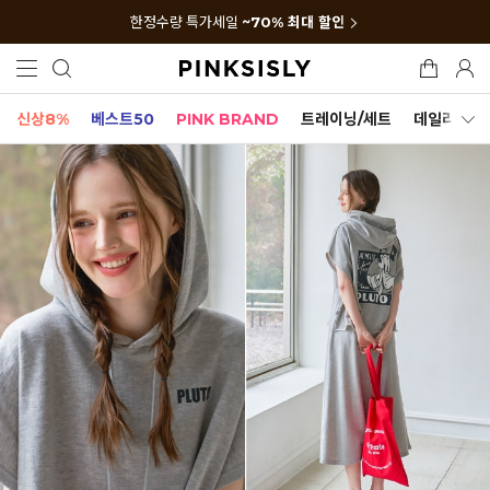
한정수량 특가세일
~70% 최대 할인
신상8%
베스트50
PINK BRAND
트레이닝/세트
데일리세트