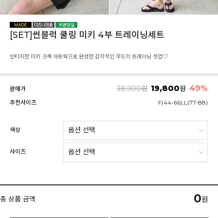
[SET]썬블럭 쿨링 미키 4부 트레이닝세트
빈티지한 미키 크랙 아트웍으로 완성한 감각적인 무드의 트레이닝 셋업♡
19,800
49
%
38,900
원
원
판매가
추천사이즈
F(44-66),L(77-88)
색상
사이즈
0
총 상품 금액
원