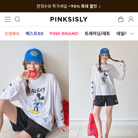
한정수량 특가세일
~70% 최대 할인
신상8%
베스트50
PINK BRAND
트레이닝/세트
데일리세트