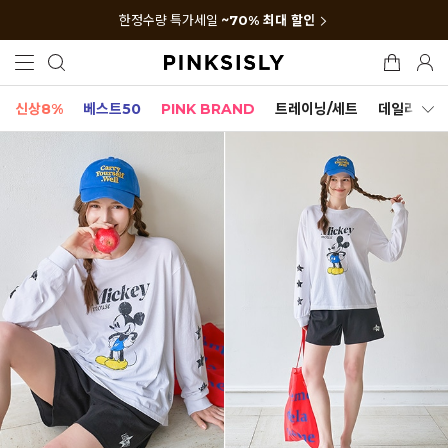
한정수량 특가세일
~70% 최대 할인
신상8%
베스트50
PINK BRAND
트레이닝/세트
데일리세트