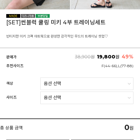
[SET]썬블럭 쿨링 미키 4부 트레이닝세트
빈티지한 미키 크랙 아트웍으로 완성한 감각적인 무드의 트레이닝 셋업♡
19,800
49
%
38,900
원
원
판매가
추천사이즈
F(44-66),L(77-88)
색상
사이즈
0
총 상품 금액
원