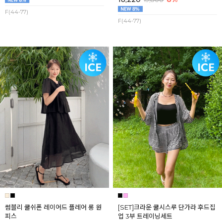
F(44-77)
F(44-77)
썸블리 쿨쉬폰 레이어드 플레어 롱 원
[SET]크라운 쿨시스루 단가라 후드집
피스
업 3부 트레이닝세트