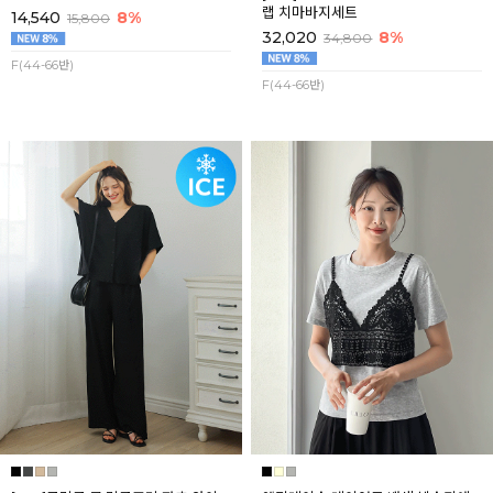
랩 치마바지세트
14,540
8%
15,800
32,020
8%
34,800
F(44-66반)
F(44-66반)