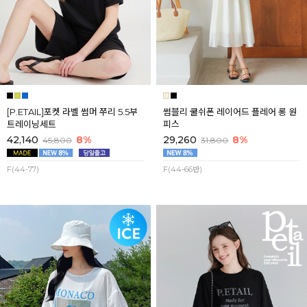
[P.ETAIL]포켓 라벨 썸머 쭈리 5.5부
썸블리 쿨쉬폰 레이어드 플레어 롱 원
트레이닝세트
피스
42,140
8%
29,260
8%
45,800
31,800
F(44-77)
F(44-66반)