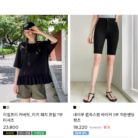
리얼프리 커버핏_미키 패치 프릴 7부
네이루 쫀득스판 바이커 5부 히든밴딩
티셔츠
팬츠
23,800
18,220
8%
19,800