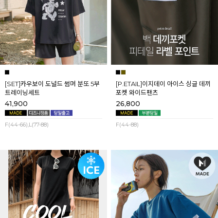
[SET]카우보이 도널드 썸머 분또 5부
[P.ETAIL]이지데이 아이스 싱글 데끼
트레이닝세트
포켓 와이드팬츠
41,900
26,800
F(44-66),L(77-88)
F(44-88)