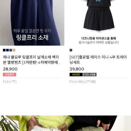
제냐 쿨요루 링클프리 날개소매 백리
[SET]플로럴 레이스 미니 4부 트레이
본 멜빵팬츠 [3차완판! 4차예약판매]
닝세트
[네이비] 8월셋째주 순차배송
28,900
39,800
F(44-77)
F(44-66),L(77-88)