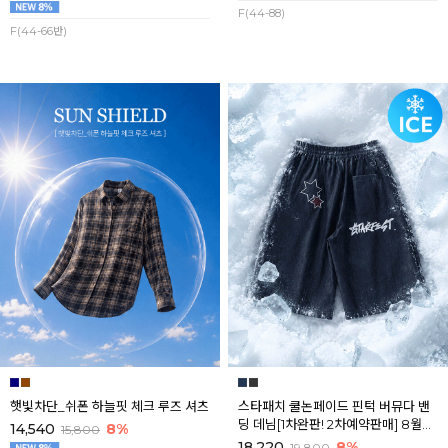
F(44-88)
F(44-66반)
햇빛차단_쉬폰 하늘핏 체크 루즈 셔츠
스타패치 쿨논페이드 핀턱 버뮤다 밴
딩 데님[1차완판! 2차예약판매] 8월셋
14,540
8%
15,800
째주 순차배송
18,220
8%
19,800