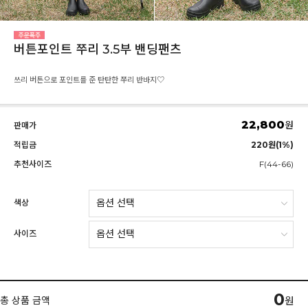
버튼포인트 쭈리 3.5부 밴딩팬츠
쓰리 버튼으로 포인트를 준 탄탄한 쭈리 반바지♡
22,800
원
판매가
적립금
220원(1%)
추천사이즈
F(44-66)
색상
사이즈
0
총 상품 금액
원