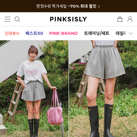
한정수량 특가세일
~70% 최대 할인
신상8%
베스트50
PINK BRAND
트레이닝/세트
데일리세트