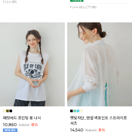
F(44-88)
F(44-66),L(77-88)
패럿버드 프린팅 롱 나시
햇빛차단_텐셀 백포인트 스트라이프
셔츠
10,860
8%
11,800
14,540
8%
15,800