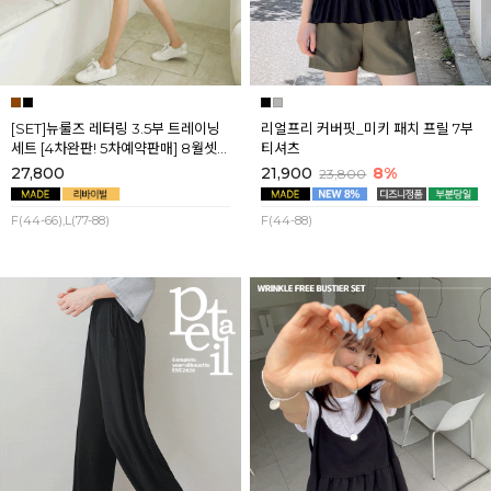
[SET]뉴룰즈 레터링 3.5부 트레이닝
리얼프리 커버핏_미키 패치 프릴 7부
세트 [4차완판! 5차예약판매] 8월셋
티셔츠
째주 순차배송
27,800
21,900
8%
23,800
F(44-66),L(77-88)
F(44-88)