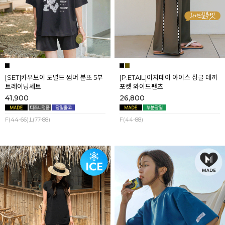
[SET]카우보이 도널드 썸머 분또 5부
[P.ETAIL]이지데이 아이스 싱글 데끼
트레이닝세트
포켓 와이드팬츠
41,900
26,800
F(44-66),L(77-88)
F(44-88)