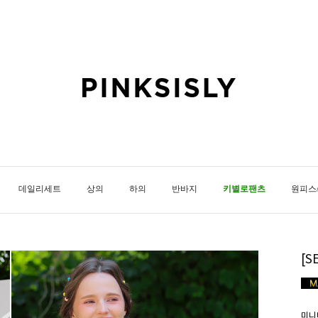
데일리세트
상의
하의
반바지
키별로팬츠
원피스
[
미니