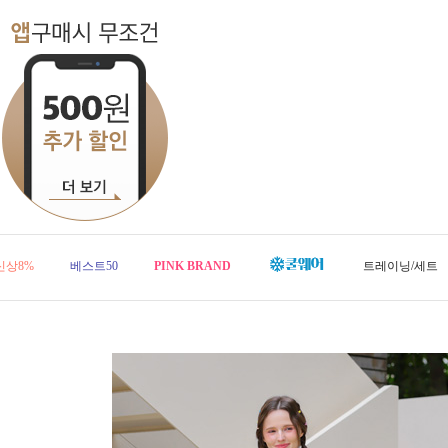
신상8%
베스트50
PINK BRAND
트레이닝/세트