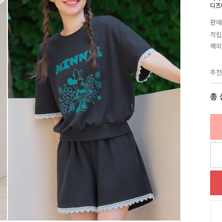
디즈
판매
적립
해외
추천
총 