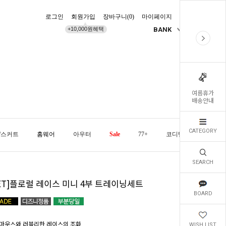
로그인
회원가입
장바구니(
0
)
마이페이지
배송조회
+10,000원혜택
BANK
KR
여름휴가
배송안내
CATEGORY
/스커트
홈웨어
아우터
Sale
77+
코디템
오늘발
SEARCH
SET]플로럴 레이스 미니 4부 트레이닝세트
BOARD
마우스와 러블리한 레이스의 조화
WISH LIST