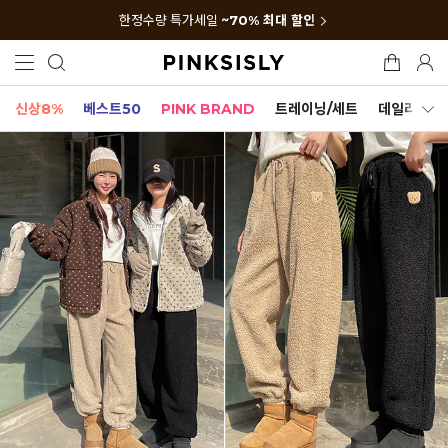
한정수량 특가세일
~70% 최대 할인
신상8%
베스트50
PINK BRAND
트레이닝/세트
데일리세트