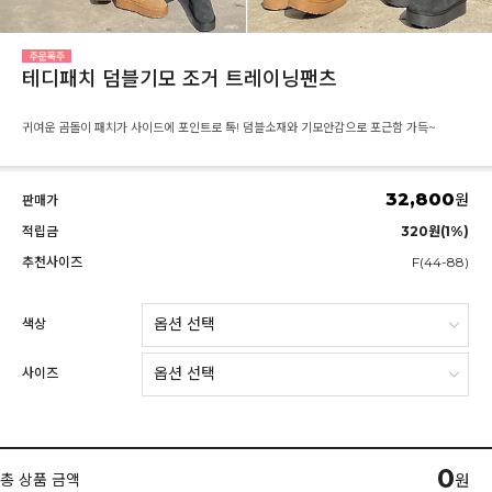
테디패치 덤블기모 조거 트레이닝팬츠
귀여운 곰돌이 패치가 사이드에 포인트로 톡! 덤블소재와 기모안감으로 포근함 가득~
32,800
원
판매가
적립금
320원(1%)
추천사이즈
F(44-88)
색상
사이즈
0
총 상품 금액
원