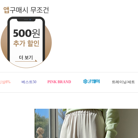
신상8%
베스트50
PINK BRAND
트레이닝/세트