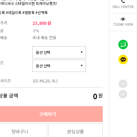
 어디서나 스타일리시한 트레이닝팬츠!
CALL CENTER
트룩 #데일리룩 #캠핑룩 #산책룩
가격
23,800 원
TODAY VIEW
금
1%
배송
국내 배송 전용
즈
사이즈
1(S-M),2(L-XL)
0
상품 금액
원
구매하기
장바구니
관심상품