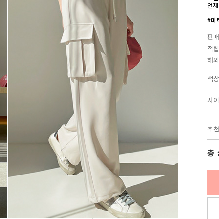
언제
#마
판매
적립
해외
색상
사이
추천
총 