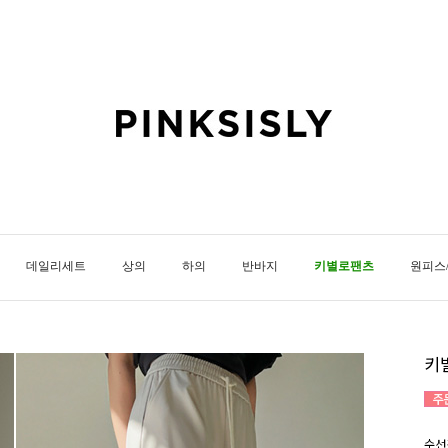
데일리세트
상의
하의
반바지
키별로팬츠
원피스
키
수선