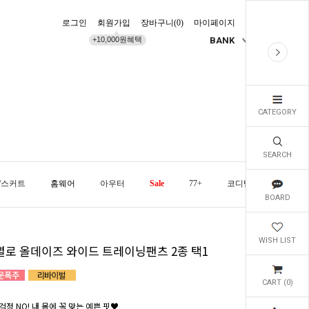
로그인
회원가입
장바구니(
0
)
마이페이지
배송조회
+10,000원혜택
BANK
KR
CATEGORY
SEARCH
/스커트
홈웨어
아우터
Sale
77+
코디템
오늘발
BOARD
WISH LIST
별로 올데이즈 와이드 트레이닝팬츠 2종 택1
CART (
0
)
걱정 NO! 내 몸에 꼭 맞는 예쁜 핏♥