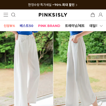
한정수량 특가세일
~70% 최대 할인
신상8%
베스트50
PINK BRAND
트레이닝/세트
데일리세트