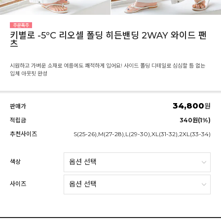
키별로 -5ºC 리오셀 폴딩 히든밴딩 2WAY 와이드 팬
츠
시원하고 가벼운 소재로 여름에도 쾌적하게 입어요! 사이드 폴딩 디테일로 심심할 틈 없는
입체 아웃핏 완성
34,800
원
판매가
적립금
340원(1%)
추천사이즈
S(25-26),M(27-28),L(29-30),XL(31-32),2XL(33-34)
색상
사이즈