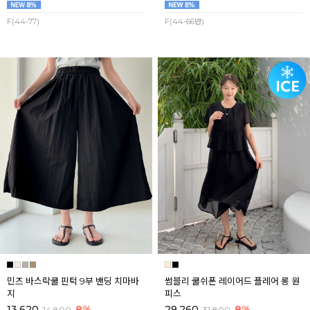
F(44-77)
F(44-66반)
민즈 바스락쿨 핀턱 9부 밴딩 치마바
썸블리 쿨쉬폰 레이어드 플레어 롱 원
지
피스
13,620
8%
29,260
8%
14,800
31,800