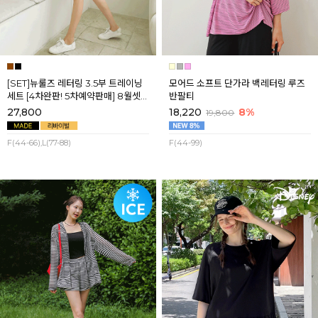
[SET]뉴룰즈 레터링 3.5부 트레이닝
모어드 소프트 단가라 백레터링 루즈
세트 [4차완판! 5차예약판매] 8월셋
반팔티
째주 순차배송
27,800
18,220
8%
19,800
F(44-66),L(77-88)
F(44-99)