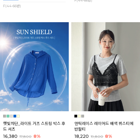
F(44-66반)
F(44-66반)
햇빛차단_라이트 거즈 스트링 박스 후
앤틱레이스 레이어드 배색 뷔스티에
드 셔츠
반팔티
16,380
8%
18,220
8%
17,800
19,800