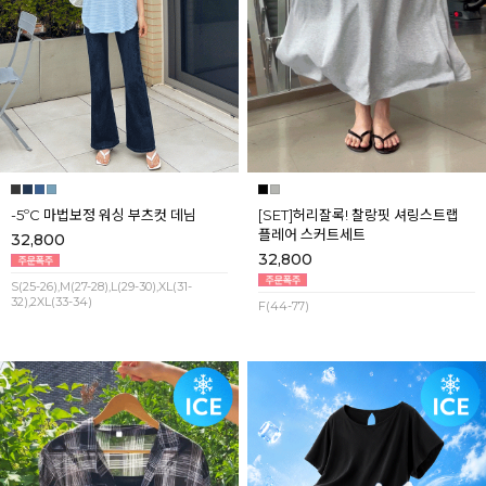
-5ºC 마법보정 워싱 부츠컷 데님
[SET]허리잘록! 찰랑핏 셔링스트랩
플레어 스커트세트
32,800
32,800
S(25-26),M(27-28),L(29-30),XL(31-
32),2XL(33-34)
F(44-77)