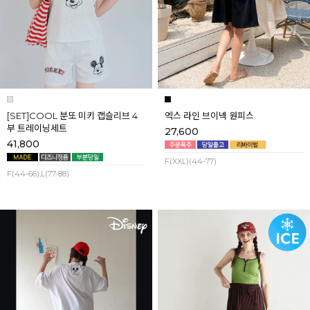
[SET]COOL 분또 미키 캡슬리브 4
엑스 라인 브이넥 원피스
부 트레이닝세트
27,600
41,800
F(XXL)(44-77)
F(44-66),L(77-88)