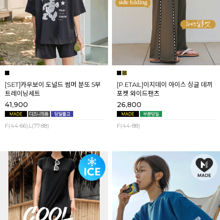
[SET]카우보이 도널드 썸머 분또 5부
[P.ETAIL]이지데이 아이스 싱글 데끼
트레이닝세트
포켓 와이드팬츠
41,900
26,800
F(44-66),L(77-88)
F(44-88)