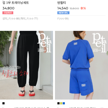
업 3부 트레이닝세트
반팔티
34,800
14,540
8%
15,800
상의_F(44-88),하의_F(44-77)
F(44-99)