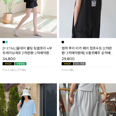
[P.ETAIL]올데이 쿨링 링클프리 4부
썸머 쭈리 미키 패치 점프수트 [2차완
트레이닝세트 [1차완판! 2차예약판매]
판! 3차예약판매] 8월셋째주 순차배
[블랙L] 8월셋째주 순차배송
송
34,800
29,800
F(44-66),L(77-88)
F(44-88)