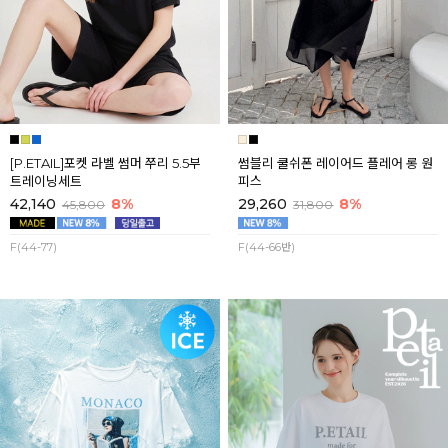
[P.ETAIL]포켓 라벨 썸머 쭈리 5.5부
썸블리 쿨쉬폰 레이어드 플레어 롱 원
트레이닝세트
피스
42,140
8%
29,260
8%
45,800
31,800
F(44-77)
F(44-66반)