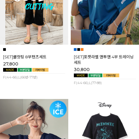
[SET]쿨컷팅 8부팬츠세트
[SET]포켓라벨 맨투맨 4부 트레이닝
세트
27,800
30,800
F(44-66),L(66반-77반)
F(44-66),L(77-88)