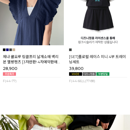
제냐 쿨요루 링클프리 날개소매 백리
[SET]플로럴 레이스 미니 4부 트레이
본 멜빵팬츠 [3차완판! 4차예약판매]
닝세트
[네이비] 8월셋째주 순차배송
28,900
39,800
F(44-77)
F(44-66),L(77-88)