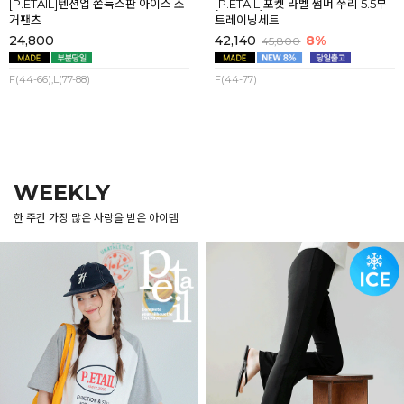
[P.ETAIL]텐션업 쫀득스판 아이스 조
[P.ETAIL]포켓 라벨 썸머 쭈리 5.5부
거팬츠
트레이닝세트
24,800
42,140
8%
45,800
F(44-66),L(77-88)
F(44-77)
WEEKLY
한 주간 가장 많은 사랑을 받은 아이템