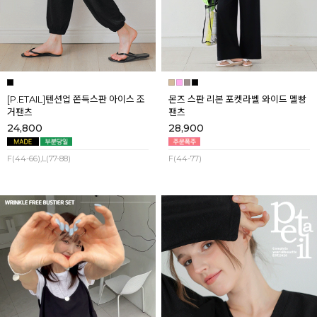
[P.ETAIL]텐션업 쫀득스판 아이스 조
몬즈 스판 리본 포켓라벨 와이드 멜빵
거팬츠
팬츠
24,800
28,900
F(44-66),L(77-88)
F(44-77)