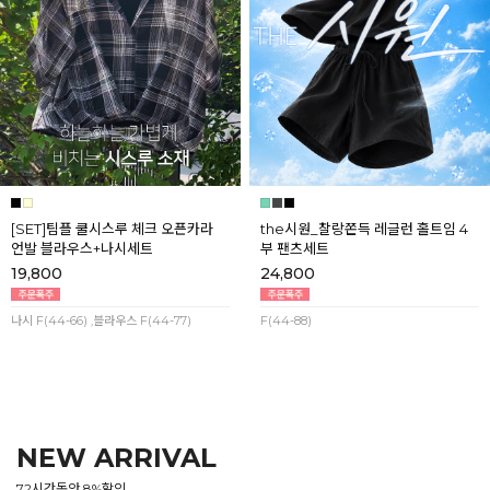
[SET]팀플 쿨시스루 체크 오픈카라
the시원_찰랑쫀득 레글런 홀트임 4
언발 블라우스+나시세트
부 팬츠세트
19,800
24,800
나시 F(44-66) ,블라우스 F(44-77)
F(44-88)
NEW ARRIVAL
72시간동안 8%할인