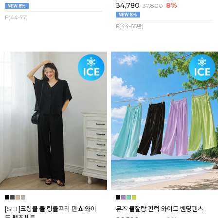
34,780
8%
37,800
F(44-77)
F(44-66반)
[SET]크링클 쿨 링클프리 판쵸 와이
뮤즈 쿨찰랑 핀턱 와이드 밴딩팬츠
드 팬츠세트