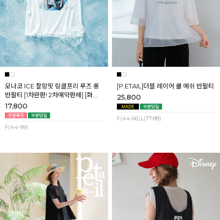
모나코 ICE 찰랑핏 링클프리 루즈 롱
[P.ETAIL]더블 레이어 쿨 메쉬 반팔티
반팔티 [1차완판! 2차예약판매] [화이
25,800
트] 8월첫째주 순차배송
17,800
F(44-66),L(77-88)
F(44-99)