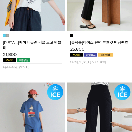
[P.ETAIL]배색 레글런 써클 로고 반팔
[블랙홀]아이스 핀턱 부츠컷 밴딩팬츠
티
25,800
21,800
S(55),M(66),L(77),XL(88)
F(44-66),L(77-88)