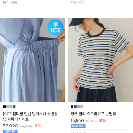
F(44-99)
F(44-77)
[SET]센디쿨 린넨 날개소매 뒷밴딩
잉크 멀티 스트라이프 반팔티
랩 치마바지세트
14,540
8%
15,800
32,020
8%
34,800