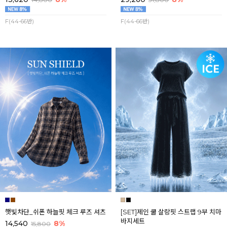
F(44-66반)
F(44-66반)
햇빛차단_쉬폰 하늘핏 체크 루즈 셔츠
[SET]제인 쿨 살랑핏 스트랩 9부 치마
바지세트
14,540
8%
15,800