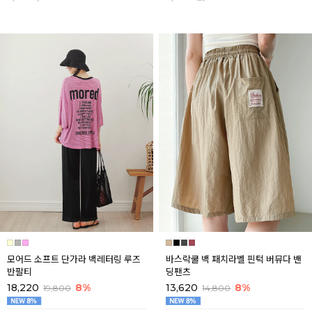
모어드 소프트 단가라 백레터링 루즈
바스락쿨 백 패치라벨 핀턱 버뮤다 밴
반팔티
딩팬츠
18,220
8%
13,620
8%
19,800
14,800