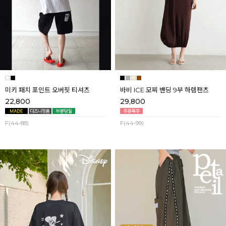
미키 패치 포인트 오버핏 티셔츠
바비 ICE 모찌 밴딩 9부 하렘팬츠
22,800
29,800
F(44-88)
F(44-99)