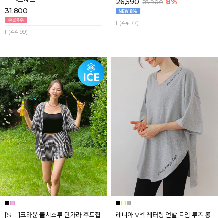
26,590
8%
28,900
31,800
F(44-77)
F(44-99)
[SET]크라운 쿨시스루 단가라 후드집
레니아 V넥 레터링 언발 트임 루즈 롱