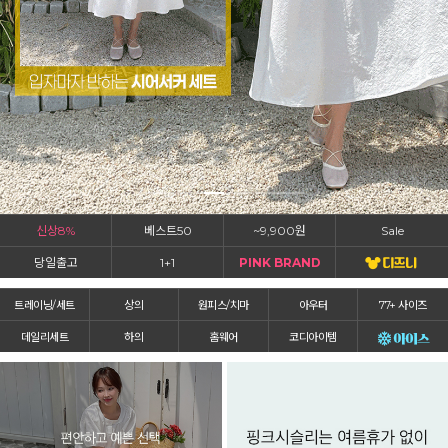
신상8%
베스트50
~9,900원
Sale
당일출고
1+1
PINK BRAND
트레이닝/세트
상의
원피스/치마
아우터
77+ 사이즈
데일리세트
하의
홈웨어
코디아이템