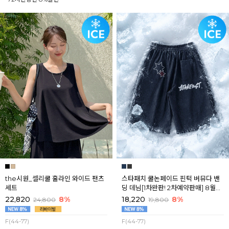
the시원_셀리쿨 훌라인 와이드 팬츠
스타패치 쿨논페이드 핀턱 버뮤다 밴
세트
딩 데님[1차완판! 2차예약판매] 8월셋
째주 순차배송
22,820
8%
18,220
8%
24,800
19,800
F(44-77)
F(44-77)