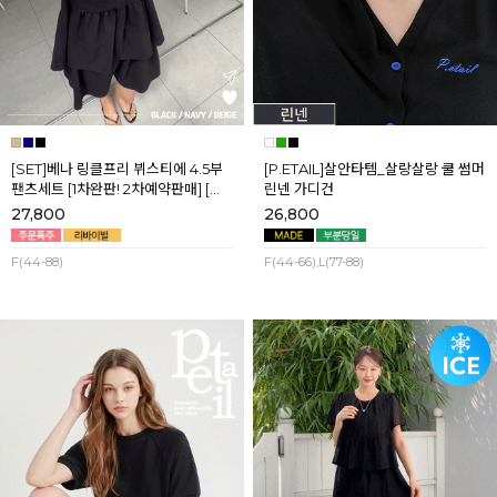
[SET]베나 링클프리 뷔스티에 4.5부
[P.ETAIL]살안타템_살랑살랑 쿨 썸머
팬츠세트 [1차완판! 2차예약판매] [네
린넨 가디건
이비,블랙] 8월셋째주 순차배송
27,800
26,800
F(44-88)
F(44-66),L(77-88)