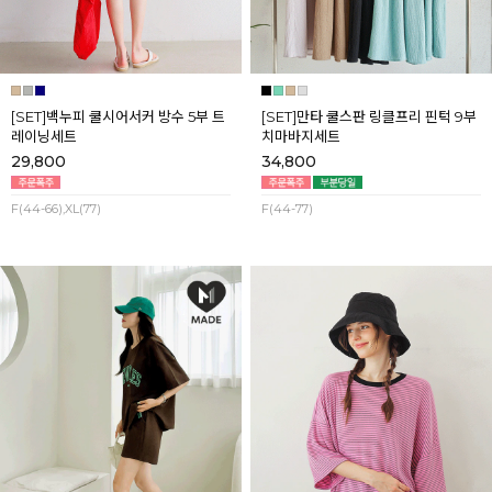
[SET]백누피 쿨시어서커 방수 5부 트
[SET]만타 쿨스판 링클프리 핀턱 9부
레이닝세트
치마바지세트
29,800
34,800
F(44-66),XL(77)
F(44-77)