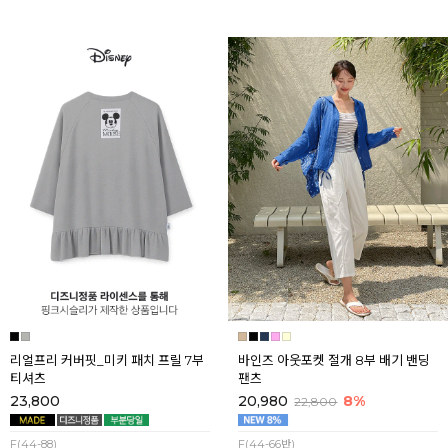
리얼프리 커버핏_미키 패치 프릴 7부
바인즈 아웃포켓 절개 8부 배기 밴딩
티셔츠
팬츠
23,800
20,980
8%
22,800
F(44-88)
F(44-66반)