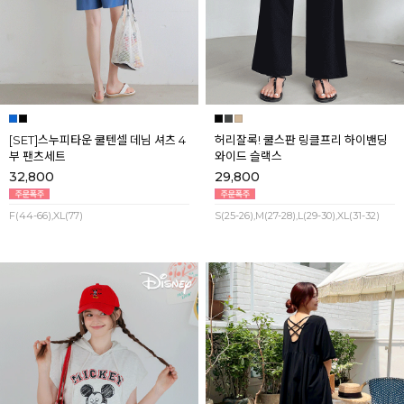
[SET]스누피타운 쿨텐셀 데님 셔츠 4
허리잘록! 쿨스판 링클프리 하이밴딩
부 팬츠세트
와이드 슬랙스
32,800
29,800
F(44-66),XL(77)
S(25-26),M(27-28),L(29-30),XL(31-32)