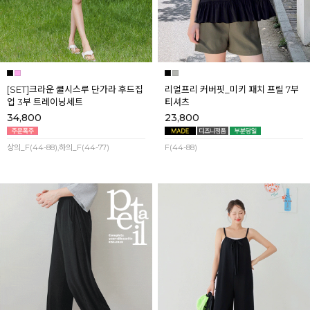
[SET]크라운 쿨시스루 단가라 후드집
리얼프리 커버핏_미키 패치 프릴 7부
업 3부 트레이닝세트
티셔츠
34,800
23,800
상의_F(44-88),하의_F(44-77)
F(44-88)