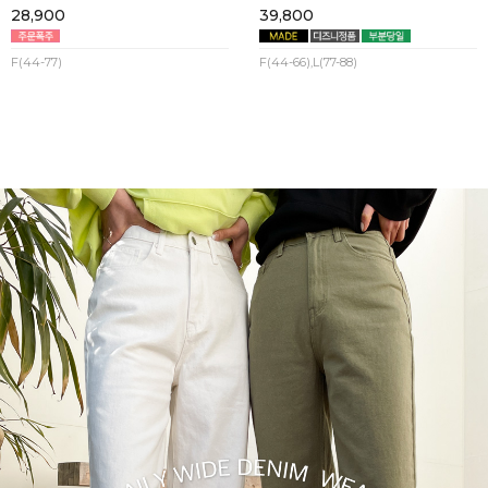
제냐 쿨요루 링클프리 날개소매 백리
[SET]플로럴 레이스 미니 4부 트레이
본 멜빵팬츠 [3차완판! 4차예약판매]
닝세트
[네이비] 8월셋째주 순차배송
28,900
39,800
F(44-77)
F(44-66),L(77-88)