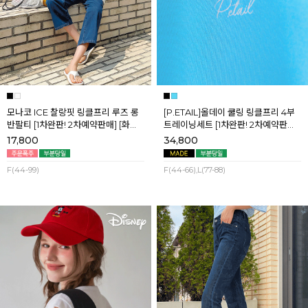
모나코 ICE 찰랑핏 링클프리 루즈 롱
[P.ETAIL]올데이 쿨링 링클프리 4부
반팔티 [1차완판! 2차예약판매] [화이
트레이닝세트 [1차완판! 2차예약판매]
트] 8월첫째주 순차배송
[블랙L] 8월셋째주 순차배송
17,800
34,800
F(44-99)
F(44-66),L(77-88)