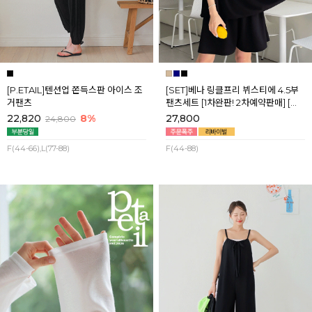
[P.ETAIL]텐션업 쫀득스판 아이스 조
[SET]베나 링클프리 뷔스티에 4.5부
거팬츠
팬츠세트 [1차완판! 2차예약판매] [네
이비,블랙] 8월셋째주 순차배송
22,820
8%
27,800
24,800
F(44-66),L(77-88)
F(44-88)