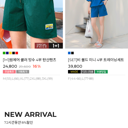
[1+1]썸에어 쿨러 방수 4부 탄산팬츠
[SET]비 볼드 미니 4부 트레이닝세트
24,800
16%
39,800
29,600
M(55),L(66),XL(77),2XL(88),3XL(99)
F(44-66),L(77-88)
NEW ARRIVAL
72시간동안 8%할인