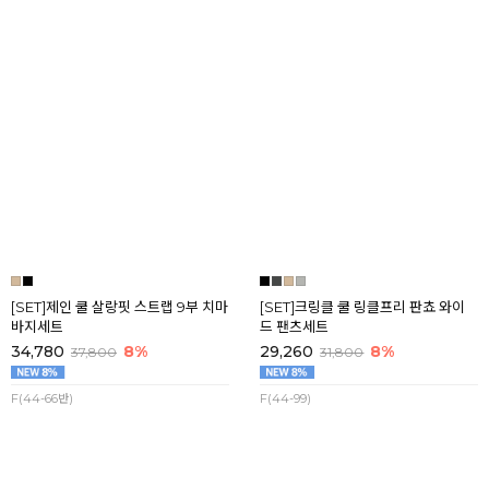
F(44-77)
F(44-66반)
[SET]제인 쿨 살랑핏 스트랩 9부 치마
바지세트
34,780
8%
37,800
[SET]크링클 쿨 링클프리 판쵸 와이
드 팬츠세트
F(44-66반)