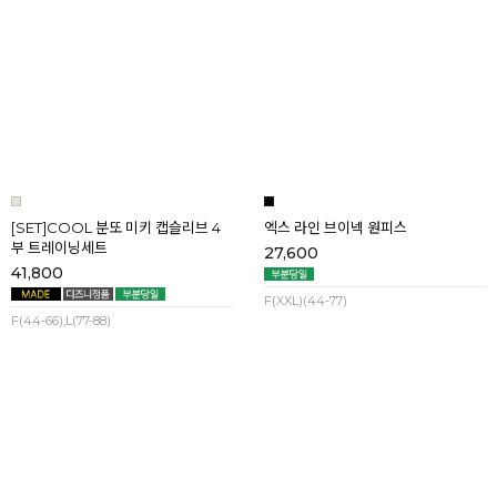
[SET]스누피타운 쿨텐셀 데님 셔츠 4
허리잘록! 쿨스판 링클프리 하이밴딩
부 팬츠세트
와이드 슬랙스
32,800
29,800
F(44-66),XL(77)
S(25-26),M(27-28),L(29-30),XL(31-32)
[SET]COOL 분또 미키 캡슬리브 4
엑스 라인 브이넥 원피스
부 트레이닝세트
27,600
41,800