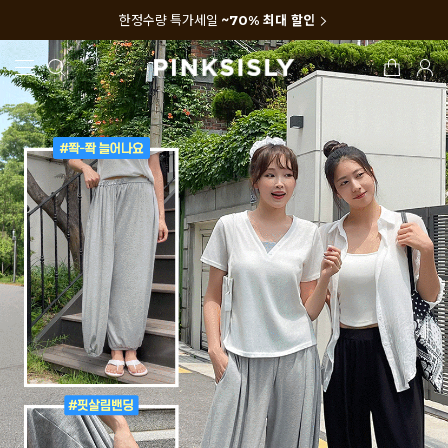
한정수량 특가세일
~70% 최대 할인