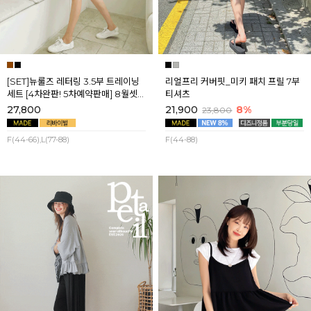
[SET]뉴룰즈 레터링 3.5부 트레이닝
리얼프리 커버핏_미키 패치 프릴 7부
세트 [4차완판! 5차예약판매] 8월셋
티셔츠
째주 순차배송
27,800
21,900
8%
23,800
F(44-66),L(77-88)
F(44-88)