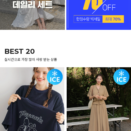
BEST 20
실시간으로 가장 많이 사랑 받는 상품