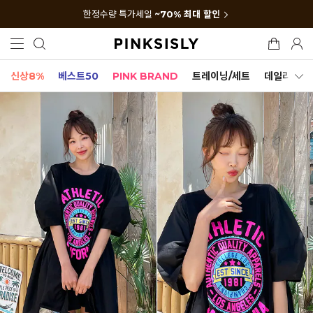
한정수량 특가세일
~70% 최대 할인
신상8%
베스트50
PINK BRAND
트레이닝/세트
데일리세트