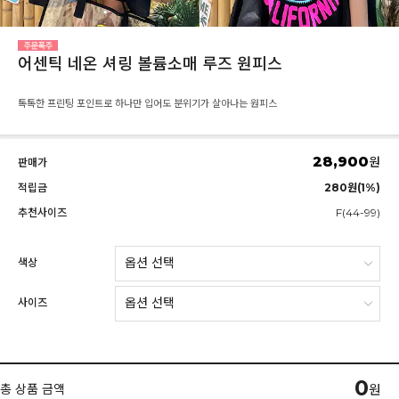
어센틱 네온 셔링 볼륨소매 루즈 원피스
톡톡한 프린팅 포인트로 하나만 입어도 분위기가 살아나는 원피스
28,900
원
판매가
적립금
280원(1%)
추천사이즈
F(44-99)
색상
사이즈
0
총 상품 금액
원