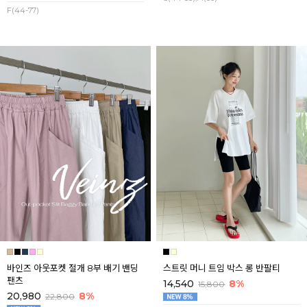
F(44-77)
바인즈 아웃포켓 절개 8부 배기 밴딩
스트릿 머니 트임 박스 롱 반팔티
팬츠
14,540
8%
15,800
20,980
8%
22,800