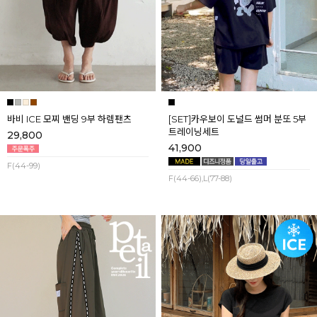
바비 ICE 모찌 밴딩 9부 하렘팬츠
[SET]카우보이 도널드 썸머 분또 5부
트레이닝세트
29,800
41,900
F(44-99)
F(44-66),L(77-88)