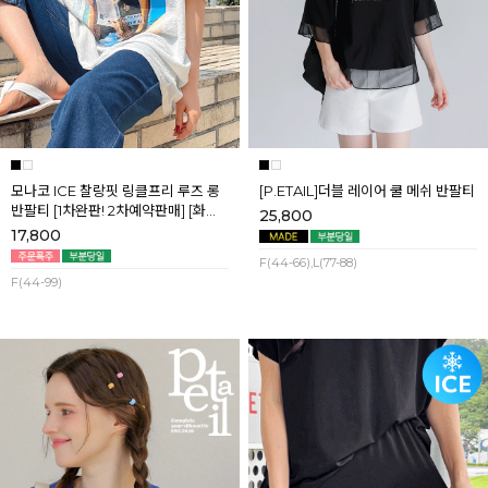
모나코 ICE 찰랑핏 링클프리 루즈 롱
[P.ETAIL]더블 레이어 쿨 메쉬 반팔티
반팔티 [1차완판! 2차예약판매] [화이
25,800
트] 8월둘째주 순차배송
17,800
F(44-66),L(77-88)
F(44-99)