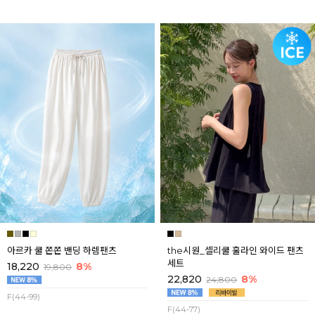
아르카 쿨 쫀쫀 밴딩 하렘팬츠
the시원_셀리쿨 훌라인 와이드 팬츠
세트
18,220
8%
19,800
22,820
8%
24,800
F(44-99)
F(44-77)