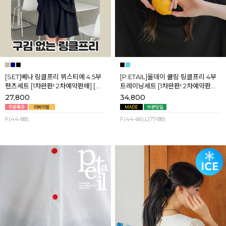
[SET]베나 링클프리 뷔스티에 4.5부
[P.ETAIL]올데이 쿨링 링클프리 4부
팬츠세트 [1차완판! 2차예약판매] [네
트레이닝세트 [1차완판! 2차예약판매]
이비,블랙] 8월셋째주 순차배송
[블랙L] 8월셋째주 순차배송
27,800
34,800
F(44-88)
F(44-66),L(77-88)