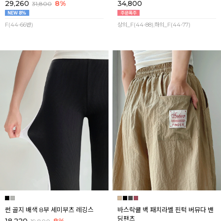
29,260
8%
34,800
31,800
F(44-66반)
상의_F(44-88),하의_F(44-77)
썬 골지 배색 8부 세미부츠 레깅스
바스락쿨 백 패치라벨 핀턱 버뮤다 밴
딩팬츠