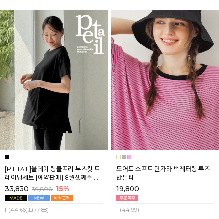
[P.ETAIL]올데이 링클프리 부츠컷 트
모어드 소프트 단가라 백레터링 루즈
레이닝세트 [예약판매] 8월셋째주 순
반팔티
차배송
33,830
15%
19,800
39,800
F(44-66),L(77-88)
F(44-99)