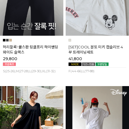
허리잘록! 쿨스판 링클프리 하이밴딩
[SET]COOL 분또 미키 캡슬리브 4
와이드 슬랙스
부 트레이닝세트
29,800
41,800
S(25-26),M(27-28),L(29-30),XL(31-32)
F(44-66),L(77-88)