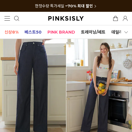
한정수량 특가세일
~70% 최대 할인
신상8%
베스트50
PINK BRAND
트레이닝/세트
데일리세트