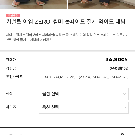
키별로 이염 ZERO! 썸머 논페이드 절개 와이드 데님
사이드 절개로 길어보이는 다리라인! 시원한 쿨 소재와 이염 걱정 없는 논페이드로 여름내내
부담 없이 즐기는 데일리 데님팬츠
34,800
원
판매가
적립금
340원(1%)
추천사이즈
S(25-26),M(27-28),L(29-30),XL(31-32),2XL(33-34)
색상
사이즈