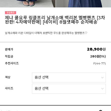
제냐 쿨요루 링클프리 날개소매 백리본 멜빵팬츠 [3차
완판! 4차예약판매] [네이비] 8월셋째주 순차배송
날개소매와 리본 디테일이 더해져 로맨틱한 무드를 완성해주는 멜빵팬츠♡
28,900
원
판매가
적립금
280원(1%)
추천사이즈
F(44-77)
색상
사이즈