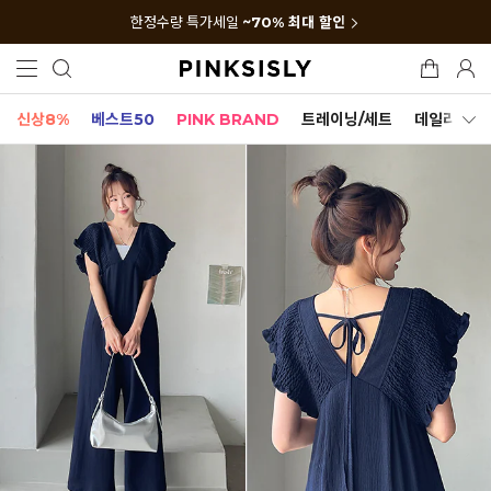
한정수량 특가세일
~70% 최대 할인
신상8%
베스트50
PINK BRAND
트레이닝/세트
데일리세트