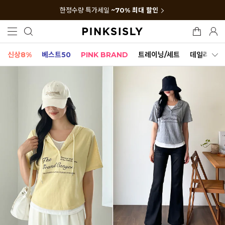
한정수량 특가세일
~70% 최대 할인
신상8%
베스트50
PINK BRAND
트레이닝/세트
데일리세트