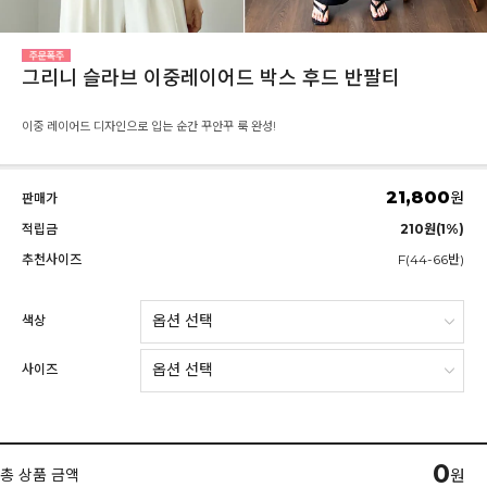
그리니 슬라브 이중레이어드 박스 후드 반팔티
이중 레이어드 디자인으로 입는 순간 꾸안꾸 룩 완성!
21,800
원
판매가
적립금
210원(1%)
추천사이즈
F(44-66반)
색상
사이즈
0
총 상품 금액
원