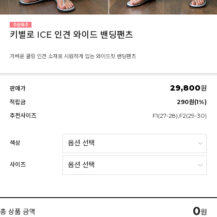
키별로 ICE 인견 와이드 밴딩팬츠
가벼운 쿨링 인견 소재로 시원하게 입는 와이드핏 밴딩팬츠
29,800
원
판매가
적립금
290원(1%)
추천사이즈
F1(27-28),F2(29-30)
색상
사이즈
0
총 상품 금액
원