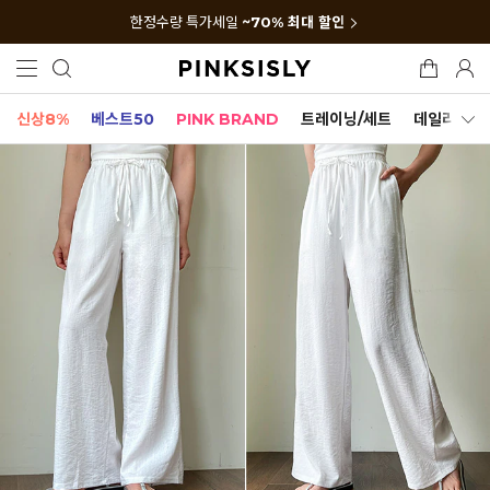
한정수량 특가세일
~70% 최대 할인
신상8%
베스트50
PINK BRAND
트레이닝/세트
데일리세트