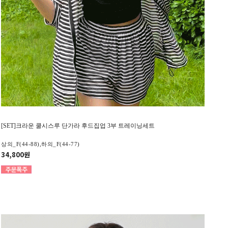
[SET]크라운 쿨시스루 단가라 후드집업 3부 트레이닝세트
상의_F(44-88),하의_F(44-77)
34,800원