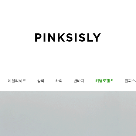
데일리세트
상의
하의
반바지
키별로팬츠
원피스