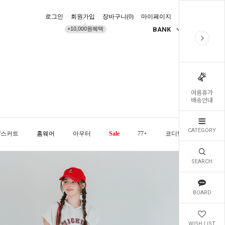
로그인
회원가입
장바구니(
0
)
마이페이지
배송조회
+10,000원혜택
BANK
KR
여름휴가
배송안내
CATEGORY
/스커트
홈웨어
아우터
Sale
77+
코디템
오늘발
SEARCH
BOARD
WISH LIST