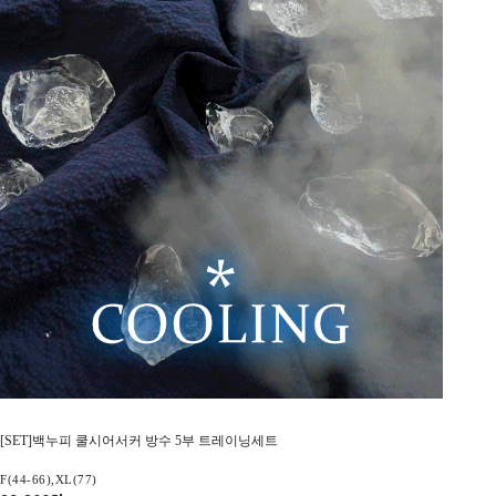
[SET]백누피 쿨시어서커 방수 5부 트레이닝세트
F(44-66),XL(77)