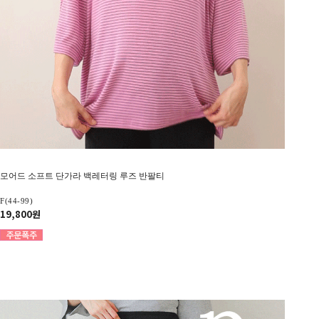
모어드 소프트 단가라 백레터링 루즈 반팔티
F(44-99)
19,800원