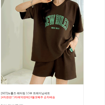
[SET]뉴룰즈 레터링 3.5부 트레이닝세트
[4차완판! 5차예약판매] 8월셋째주 순차배송