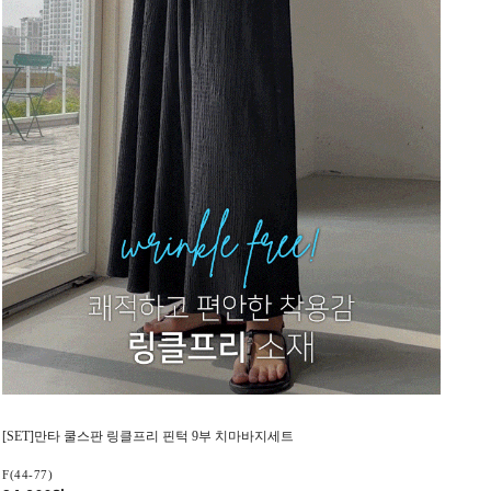
[SET]만타 쿨스판 링클프리 핀턱 9부 치마바지세트
F(44-77)