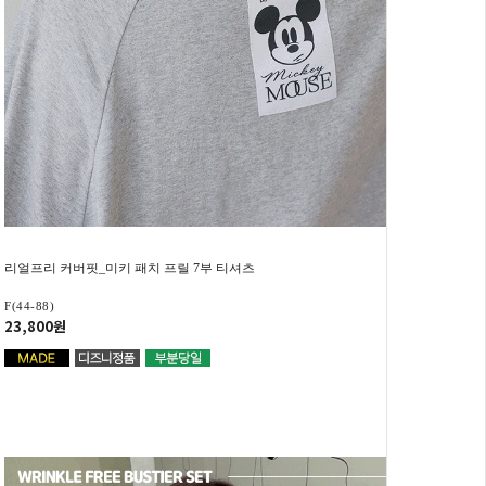
리얼프리 커버핏_미키 패치 프릴 7부 티셔츠
F(44-88)
23,800원