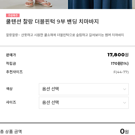
쿨텐션 찰랑 더블핀턱 9부 밴딩 치마바지
찰랑찰랑~ 산뜻하고 시원한 쿨소재에 더블핀턱으로 슬림하고 길어보이는 썸머 치마바지
17,800
원
판매가
적립금
170원(1%)
추천사이즈
F(44-77)
색상
사이즈
0
총 상품 금액
원