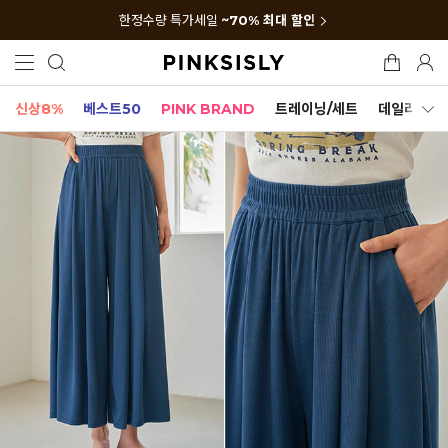
한정수량 특가세일
~70% 최대 할인
신상8%
베스트50
PINK BRAND
트레이닝/세트
데일리세트