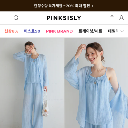
한정수량 특가세일
~70% 최대 할인
신상8%
베스트50
PINK BRAND
트레이닝/세트
데일리세트