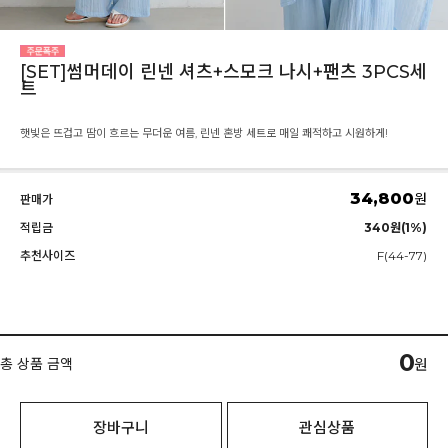
[SET]썸머데이 린넨 셔츠+스모크 나시+팬츠 3PCS세
트
햇빛은 뜨겁고 땀이 흐르는 무더운 여름, 린넨 혼방 세트로 매일 쾌적하고 시원하게!
34,800
원
판매가
적립금
340원(1%)
추천사이즈
F(44-77)
0
총 상품 금액
원
장바구니
관심상품