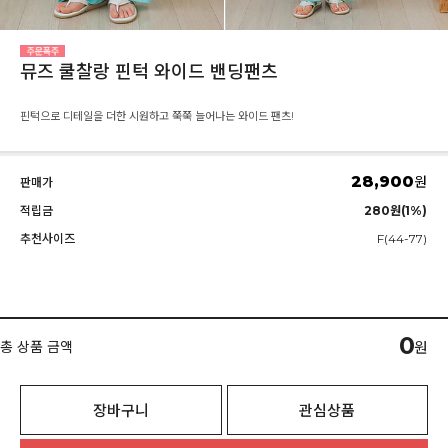
뮤즈 쿨찰랑 핀턱 와이드 밴딩팬츠
핀턱으로 디테일을 더한 시원하고 쭉쭉 늘어나는 와이드 팬츠!
28,900
원
판매가
적립금
280원(1%)
추천사이즈
F(44-77)
0
총 상품 금액
원
장바구니
관심상품