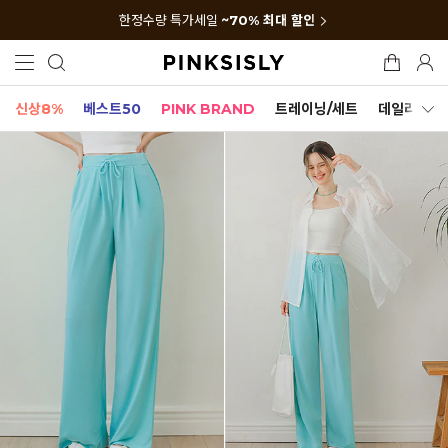
한정수량 특가세일
~70% 최대 할인
신상8%
베스트50
PINK BRAND
트레이닝/세트
데일리세트