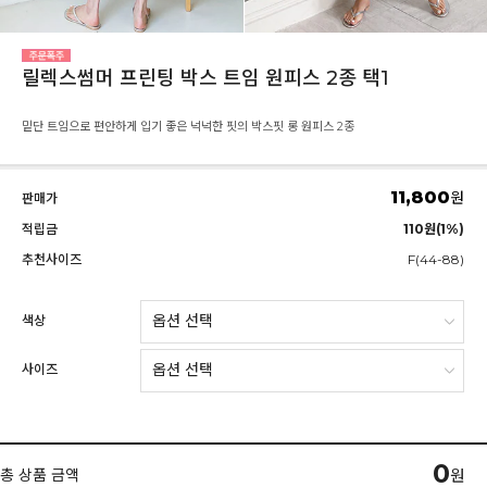
릴렉스썸머 프린팅 박스 트임 원피스 2종 택1
밑단 트임으로 편안하게 입기 좋은 넉넉한 핏의 박스핏 롱 원피스 2종
11,800
원
판매가
적립금
110원(1%)
추천사이즈
F(44-88)
색상
사이즈
0
총 상품 금액
원