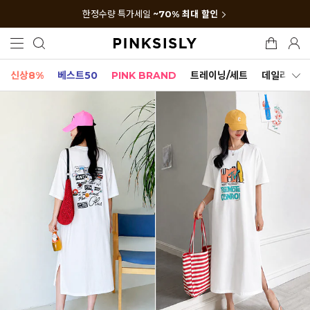
한정수량 특가세일
~70% 최대 할인
신상8%
베스트50
PINK BRAND
트레이닝/세트
데일리세트