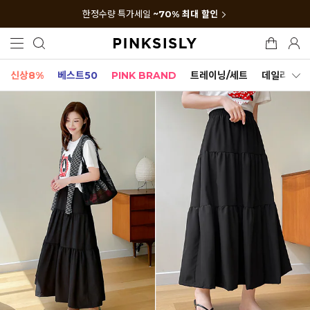
한정수량 특가세일
~70% 최대 할인
신상8%
베스트50
PINK BRAND
트레이닝/세트
데일리세트