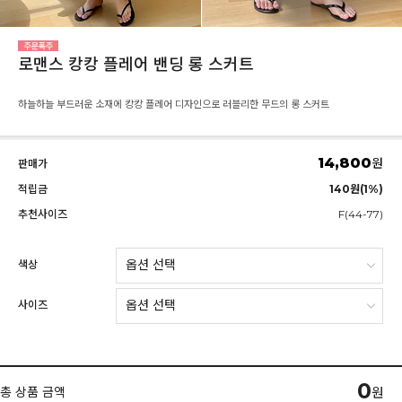
로맨스 캉캉 플레어 밴딩 롱 스커트
하늘하늘 부드러운 소재에 캉캉 플레어 디자인으로 러블리한 무드의 롱 스커트
14,800
원
판매가
적립금
140원(1%)
추천사이즈
F(44-77)
색상
사이즈
0
총 상품 금액
원