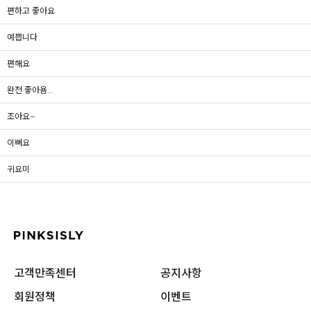
편하고 좋아요
예쁩니다
편해요
완전 좋아욤...
조아요~
이뻐요
귀요미
고객만족센터
공지사항
회원정책
이벤트