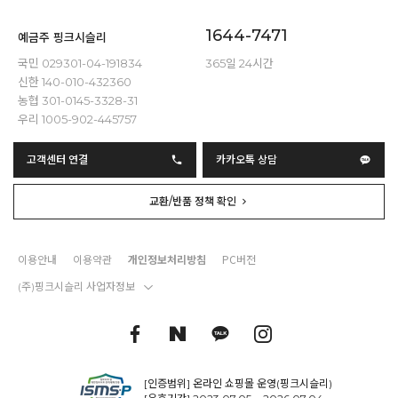
1644-7471
예금주 핑크시슬리
국민 029301-04-191834
365일 24시간
신한 140-010-432360
농협 301-0145-3328-31
우리 1005-902-445757
고객센터 연결
카카오톡 상담
교환/반품 정책 확인
이용안내
이용약관
개인정보처리방침
PC버전
(주)핑크시슬리 사업자정보
[인증범위] 온라인 쇼핑몰 운영(핑크시슬리)