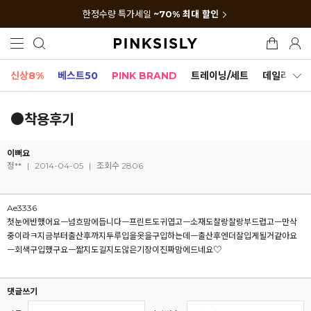
한정수량 특가세일
~70% 최대 할인
신상8%
베스트50
PINK BRAND
트레이닝/세트
데일리세트
●착용후기
이뻐요
정**
|
2014-04-05
|
조회수 2806
Ae3336
첫눈에반했어요ㅡ넘흐맘에듭니다ㅡ프린트도귀엽고ㅡ소재도찰랑찰랑부드럽고ㅡ만삭
중이라ㅋ지금부터출산후까지두루입을옷을구입하는데ㅡ출산후엔더잘입게될거같아요
ㅡ회색구입했구요ㅡ짧지도길지도않은기장이진짜맘에드네요♡
댓글쓰기