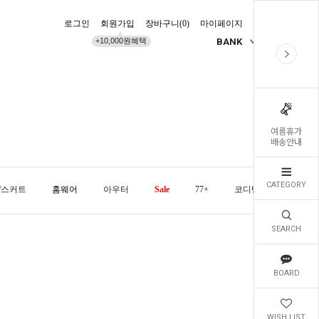
로그인
회원가입
장바구니(
0
)
마이페이지
배송조회
+10,000원혜택
BANK
KR
여름휴가
배송안내
CATEGORY
/스커트
홈웨어
아우터
Sale
77+
코디템
오늘발
SEARCH
BOARD
WISH LIST