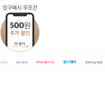
신상8%
베스트50
PINK BRAND
트레이닝/세트