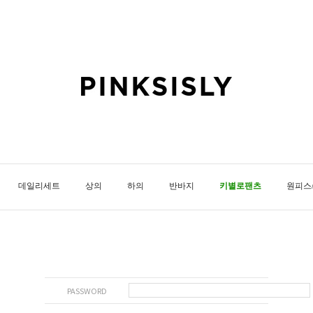
데일리세트
상의
하의
반바지
키별로팬츠
원피스
PASSWORD