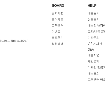
BOARD
HELP
공지사항
배송문의
출석체크
상품문의
고객센터
배송전 변경/
이벤트
교환/반품 문
포토후기
기타문의
3층 새로고침(핑크시슬리)
회원혜택
VIP 게시판
Q&A
배송지연
개인결제
미확인 입금
배송조회
고객센터 바