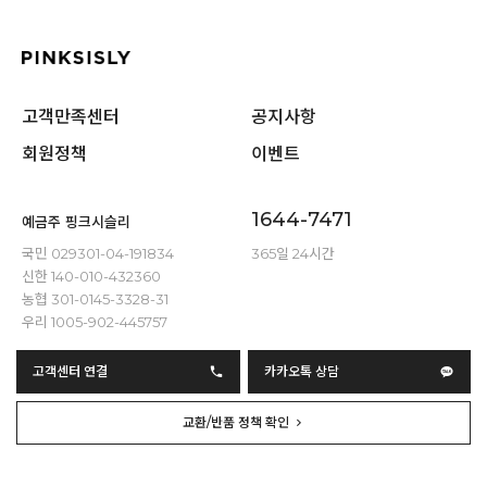
고객만족센터
공지사항
회원정책
이벤트
1644-7471
예금주 핑크시슬리
국민 029301-04-191834
365일 24시간
신한 140-010-432360
농협 301-0145-3328-31
우리 1005-902-445757
고객센터 연결
카카오톡 상담
교환/반품 정책 확인