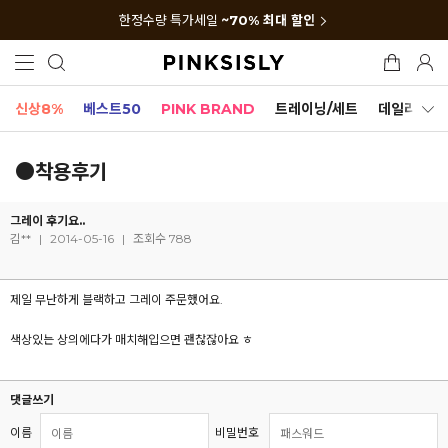
한정수량 특가세일
~70% 최대 할인
신상8%
베스트50
PINK BRAND
트레이닝/세트
데일리세트
●착용후기
그레이 후기요..
김**
|
2014-05-16
|
조회수 788
제일 무난하게 블랙하고 그레이 주문했어요.
색상있는 상의에다가 매치해입으면 괜찮잖아요 ㅎ
댓글쓰기
이름
비밀번호