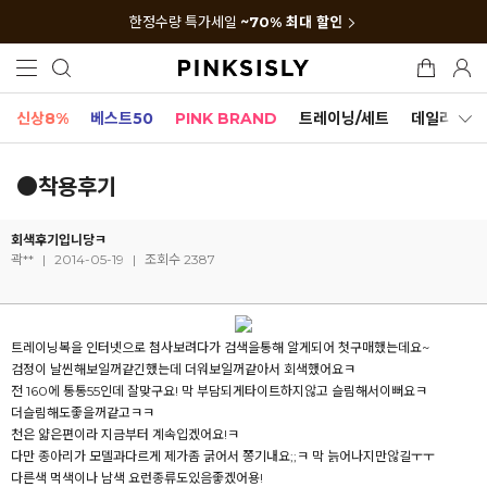
한정수량 특가세일
~70% 최대 할인
신상8%
베스트50
PINK BRAND
트레이닝/세트
데일리세트
●착용후기
회색후기입니당ㅋ
곽**
|
2014-05-19
|
조회수 2387
트레이닝복을 인터넷으로 첨사보려다가 검색을통해 알게되어 첫구매했는데요~
검정이 날씬해보일꺼같긴했는데 더워보일꺼같아서 회색했어요ㅋ
전 160에 통통55인데 잘맞구요! 막 부담되게타이트하지않고 슬림해서이뻐요ㅋ
더슬림해도좋을꺼같고ㅋㅋ
천은 얇은편이라 지금부터 계속입겠어요!ㅋ
다만 종아리가 모델과다르게 제가좀 굵어서 쫑기내요;;ㅋ 막 늙어나지만않길ㅜㅜ
다른색 먹색이나 남색 요런종류도있음좋겠어용!