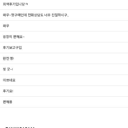
회색후기입니당ㅋ
와우~첫구매인데 전화상담도 너무 친절하시구,,
와우
굉장히 편해요~
후기보고구입
완전 짱!
핏 굿~!
이쁘네요
후기요!
편해용