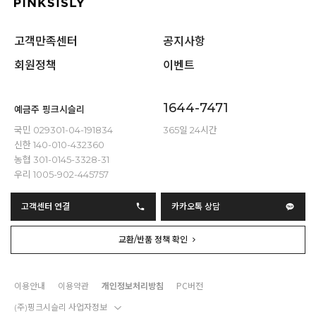
고객만족센터
공지사항
회원정책
이벤트
1644-7471
예금주 핑크시슬리
국민 029301-04-191834
365일 24시간
신한 140-010-432360
농협 301-0145-3328-31
우리 1005-902-445757
고객센터 연결
카카오톡 상담
교환/반품 정책 확인
이용안내
이용약관
개인정보처리방침
PC버전
(주)핑크시슬리 사업자정보