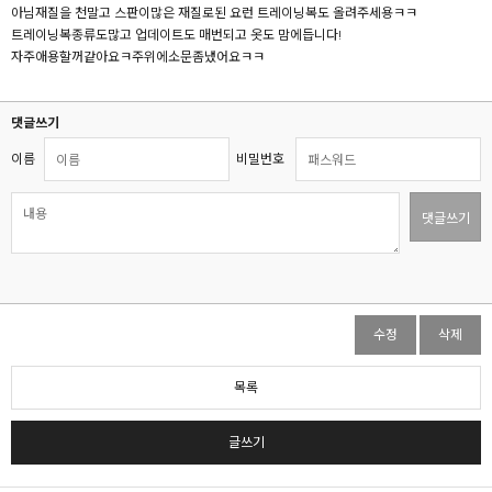
아님재질을 천말고 스판이많은 재질로된 요런 트레이닝복도 올려주세용ㅋㅋ
트레이닝복종류도많고 업데이트도 매번되고 옷도 맘에듭니다!
자주애용할꺼같아요ㅋ주위에소문좀냈어요ㅋㅋ
댓글쓰기
이름
비밀번호
댓글쓰기
수정
삭제
목록
글쓰기