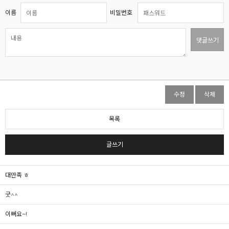
이름
비밀번호
댓글쓰기
수정
삭제
목록
글쓰기
대만족 ㅎ
굿^^
이뻐요~!