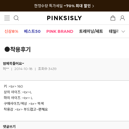
한정수량 특가세일
~70% 최대 할인
신상8%
베스트50
PINK BRAND
트레이닝/세트
데일리세트
●착용후기
맘에쏙들어요~
허**
|
2014-10-18
|
조회수 3439
키 :<br> 160
상의 사이즈 :<br>L
하의 사이즈 :<br> L
구매사이즈/색상 :<br> 먹색
착용감 :<br> 부드럽고~편해요
댓글쓰기