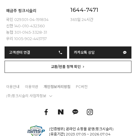
1644-7471
예금주 핑크시슬리
국민 029301-04-191834
365일 24시간
신한 140-010-432360
농협 301-0145-3328-31
우리 1005-902-445757
고객센터 연결
카카오톡 상담
교환/반품 정책 확인
이용안내
이용약관
개인정보처리방침
PC버전
(주)핑크시슬리 사업자정보
[인증범위] 온라인 쇼핑몰 운영(핑크시슬리)
[유효기간] 2023.07.05 ~ 2026.07.04