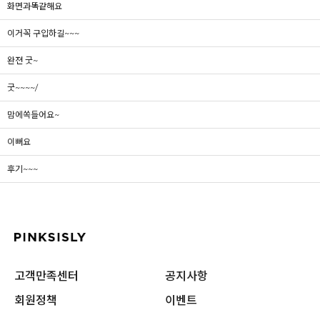
화면과똑같해요
이거꼭 구입하길~~~
완젼 굿~
굿~~~~/
맘에쏙들어요~
이뻐요
후기~~~
고객만족센터
공지사항
회원정책
이벤트