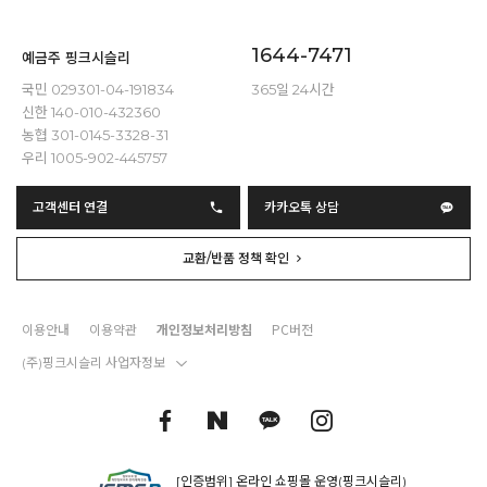
1644-7471
예금주 핑크시슬리
국민 029301-04-191834
365일 24시간
신한 140-010-432360
농협 301-0145-3328-31
우리 1005-902-445757
고객센터 연결
카카오톡 상담
교환/반품 정책 확인
이용안내
이용약관
개인정보처리방침
PC버전
(주)핑크시슬리 사업자정보
[인증범위] 온라인 쇼핑몰 운영(핑크시슬리)