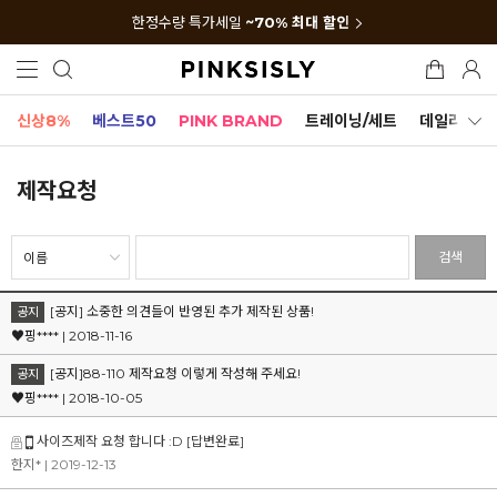
한정수량 특가세일
~70% 최대 할인
신상8%
베스트50
PINK BRAND
트레이닝/세트
데일리세트
제작요청
검색
[공지] 소중한 의견들이 반영된 추가 제작된 상품!
공지
♥핑**** | 2018-11-16
[공지]88-110 제작요청 이렇게 작성해 주세요!
공지
♥핑**** | 2018-10-05
사이즈제작 요청 합니다 :D
[답변완료]
한지*
| 2019-12-13