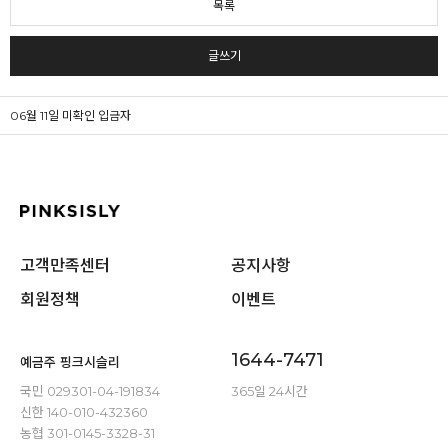
목록
글쓰기
06월 11일 미확인 입금자
고객만족센터
공지사항
회원정책
이벤트
1644-7471
예금주 핑크시슬리
국민 029301-04-191834
365일 24시간
신한 140-010-432360
농협 301-0145-3328-31