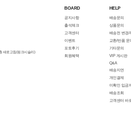
BOARD
HELP
공지사항
배송문의
출석체크
상품문의
고객센터
배송전 변경/
이벤트
교환/반품 문
포토후기
기타문의
3층 새로고침(핑크시슬리)
회원혜택
VIP 게시판
Q&A
배송지연
개인결제
미확인 입금
배송조회
고객센터 바