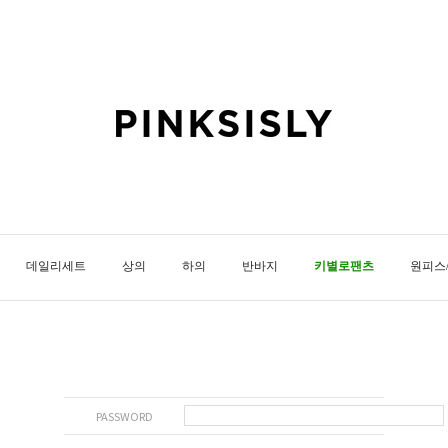
데일리세트
상의
하의
반바지
키별로팬츠
원피스
PASSWORD