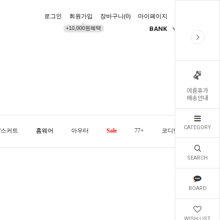
로그인
회원가입
장바구니(
0
)
마이페이지
배송조회
+10,000원혜택
BANK
KR
여름휴가
배송안내
CATEGORY
/스커트
홈웨어
아우터
Sale
77+
코디템
오늘발
SEARCH
BOARD
WISH LIST