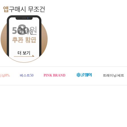
신상8%
베스트50
PINK BRAND
트레이닝/세트