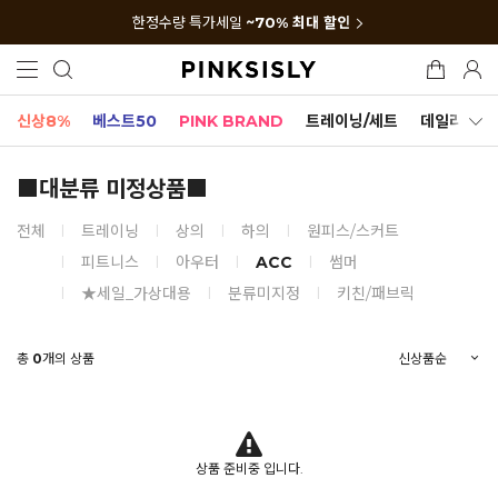
한정수량 특가세일
~70% 최대 할인
신상8%
베스트50
PINK BRAND
트레이닝/세트
데일리세트
■대분류 미정상품■
전체
트레이닝
상의
하의
원피스/스커트
피트니스
아우터
ACC
썸머
★세일_가상대용
분류미지정
키친/패브릭
총
0
개의 상품
상품 준비중 입니다.