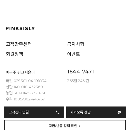
고객만족센터
공지사항
회원정책
이벤트
1644-7471
예금주 핑크시슬리
국민 029301-04-191834
365일 24시간
신한 140-010-432360
농협 301-0145-3328-31
우리 1005-902-445757
고객센터 연결
카카오톡 상담
교환/반품 정책 확인