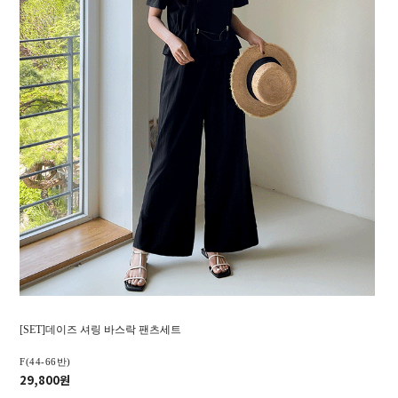
[SET]데이즈 셔링 바스락 팬츠세트
F(44-66반)
29,800원