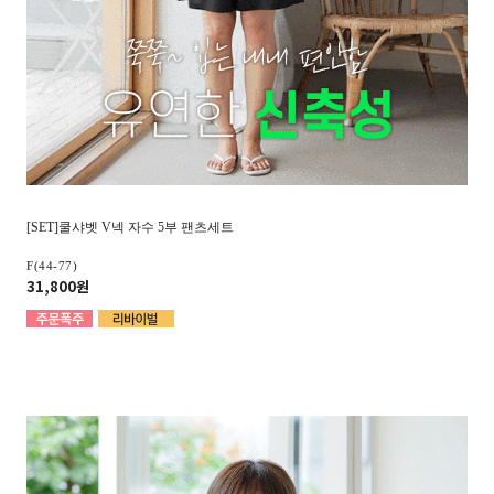
[SET]쿨샤벳 V넥 자수 5부 팬츠세트
F(44-77)
31,800원