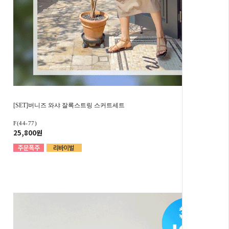
[SET]버니즈 와샤 잘록스트링 스커트세트
F(44-77)
25,800원