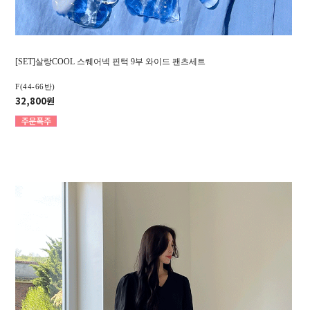
[SET]살랑COOL 스퀘어넥 핀턱 9부 와이드 팬츠세트
F(44-66반)
32,800원