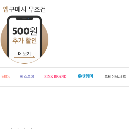
신상8%
베스트50
PINK BRAND
트레이닝/세트