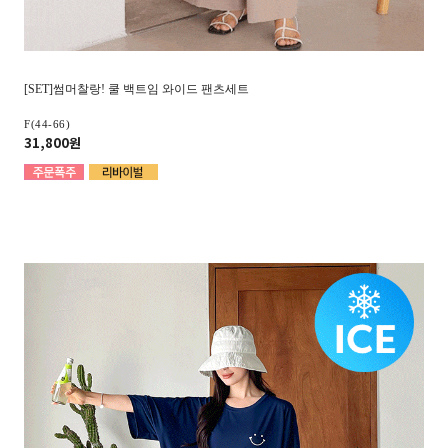
[SET]썸머찰랑! 쿨 백트임 와이드 팬츠세트
F(44-66)
31,800원