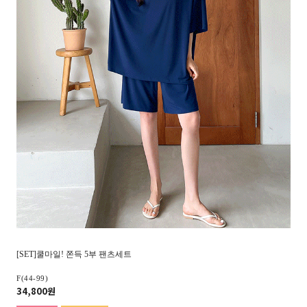
[SET]쿨마일! 쫀득 5부 팬츠세트
F(44-99)
34,800원