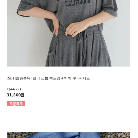
[SET]찰랑쫀득! 캘리 크롭 백트임 4부 치마바지세트
F(44-77)
31,800원