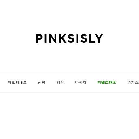
데일리세트
상의
하의
반바지
키별로팬츠
원피스