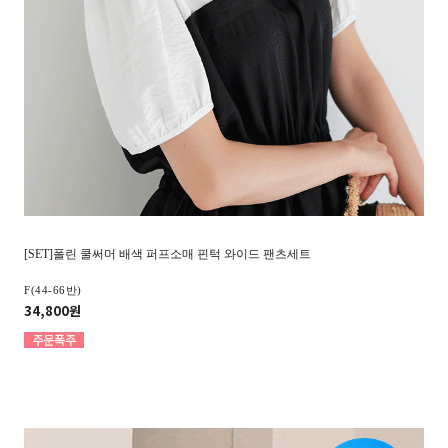
[SET]폴린 쿨써머 배색 퍼프소매 핀턱 와이드 팬츠세트
F(44-66반)
34,800원