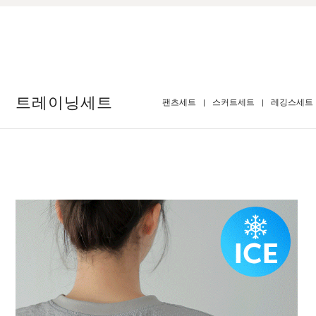
트레이닝세트
팬츠세트
스커트세트
레깅스세트
BEST
[P.ETAIL]올데이 쿨링 링클프리 4부 트레
05
이닝세트
[1차완판! 2차예약판매] [블랙L] 8월셋째주
BEST
순차배송
데끼 
06
F(44-66),L(77-88)
F(44-6
34,800원
28,9