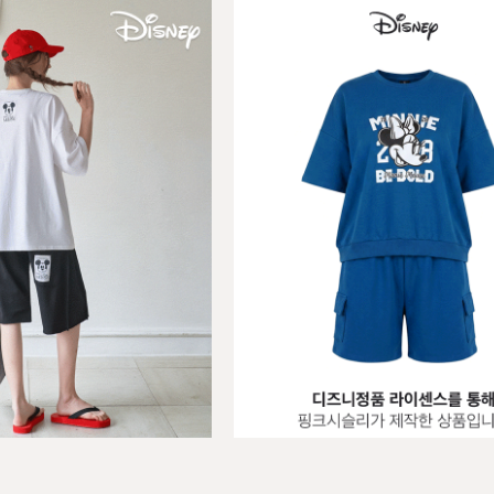
]뉴룰즈 레터링 3.5부 트레이닝세트
BEST
판! 5차예약판매] 8월셋째주 순차배
[SET]브루클린 바스락 후드 
03
레이닝세트
6),L(77-88)
F(44-77)
00원
27,800원