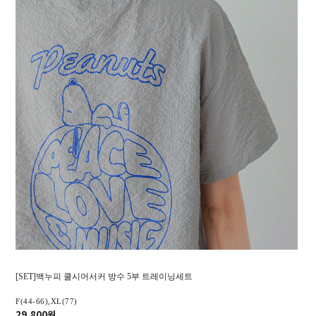
[SET]백누피 쿨시어서커 방수 5부 트레이닝세트
F(44-66),XL(77)
29,800원