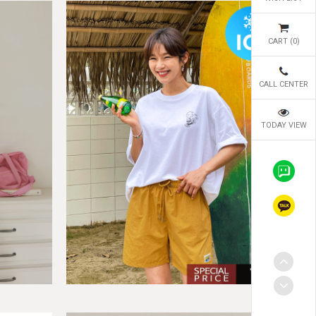
CART (
0
)
CALL CENTER
TODAY VIEW