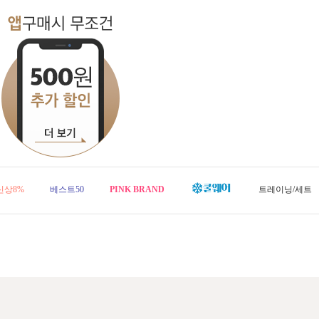
신상8%
베스트50
PINK BRAND
트레이닝/세트