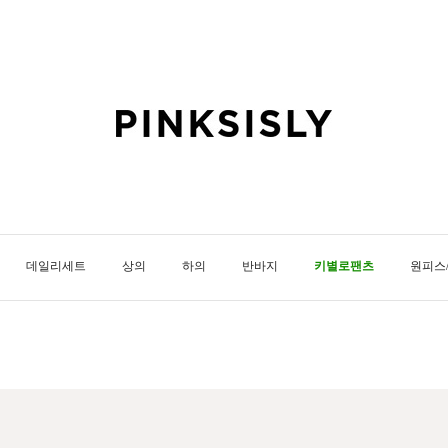
데일리세트
상의
하의
반바지
키별로팬츠
원피스