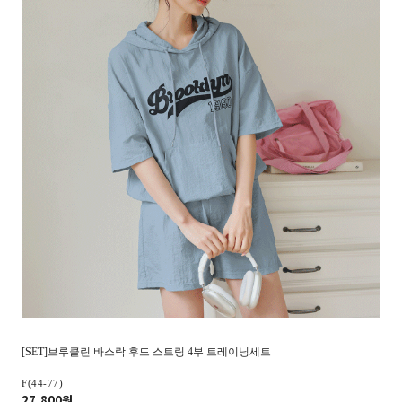
[SET]브루클린 바스락 후드 스트링 4부 트레이닝세트
F(44-77)
27,800원