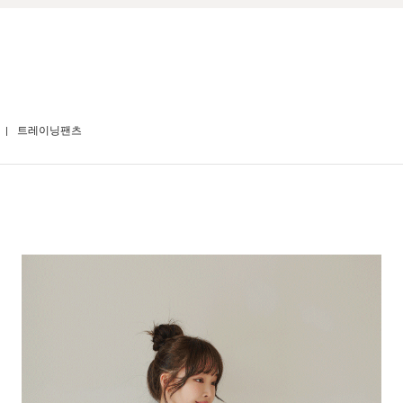
트레이닝팬츠
BEST
포켓 미키 버뮤다 팬츠
[SET]비 볼드 미니 4부 트
07
6),L(77-88)
F(44-66),L(77-88)
00원
39,800원