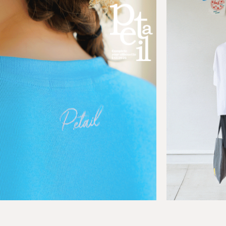
BEST
[SET
02
BEST
[SET]백누피 쿨시어서커 방수 5부 트레이
[4차완
01
닝세트
송
F(44-66),XL(77)
F(44-6
29,800원
27,8