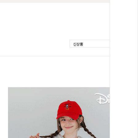
신상품
BEST
[P.ETAIL]포켓 라벨 썸머 쭈리 5.5부 트레
08
레이닝세트
이닝세트
F(44-77)
45,800원
42,140원