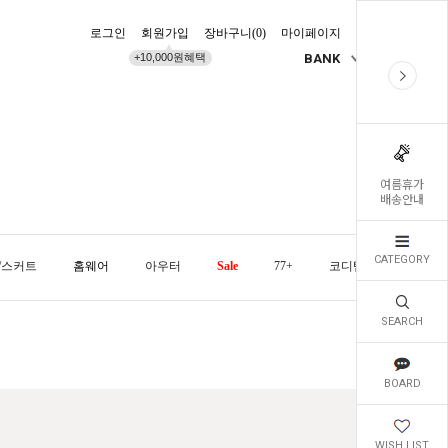
로그인
회원가입
장바구니(
0
)
마이페이지
배송조회
+10,000원혜택
BANK
KR
여름휴가
배송안내
CATEGORY
/스커트
홈웨어
아우터
Sale
77+
코디템
오늘발
SEARCH
BOARD
WISH LIST