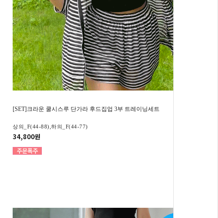
[SET]크라운 쿨시스루 단가라 후드집업 3부 트레이닝세트
상의_F(44-88),하의_F(44-77)
34,800원