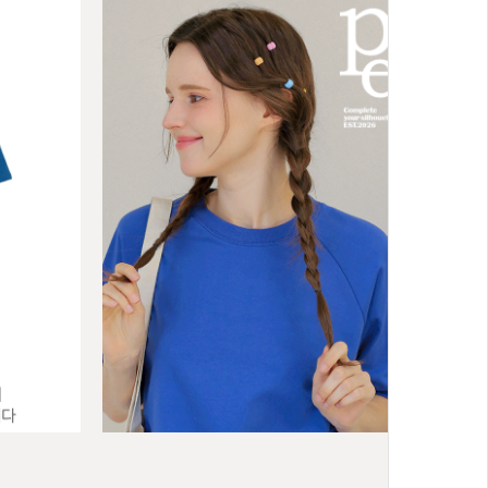
스트링 4부 트
BEST
[1+1]썸에어 쿨러 방수 4부 탄산팬츠
04
M(55),L(66),XL(77),2XL(88),3XL(99)
29,600원
24,800원
16% ↓