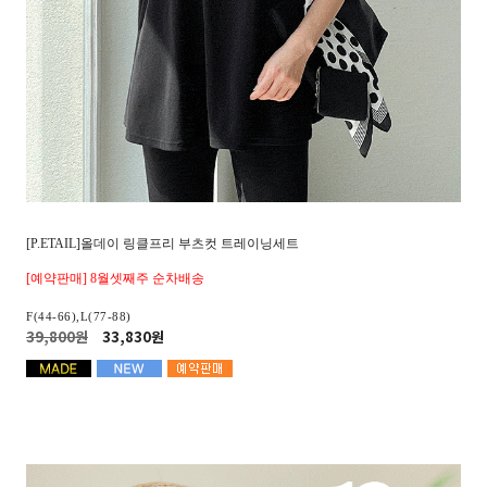
[P.ETAIL]올데이 링클프리 부츠컷 트레이닝세트
[예약판매] 8월셋째주 순차배송
F(44-66),L(77-88)
39,800원
33,830원