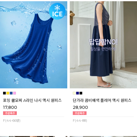
포밍 쿨모찌 A라인 나시 맥시 원피스
단가라 콤비배색 플레어 맥시 원피스
17,800
28,900
F(44-66반)
F(44-88)