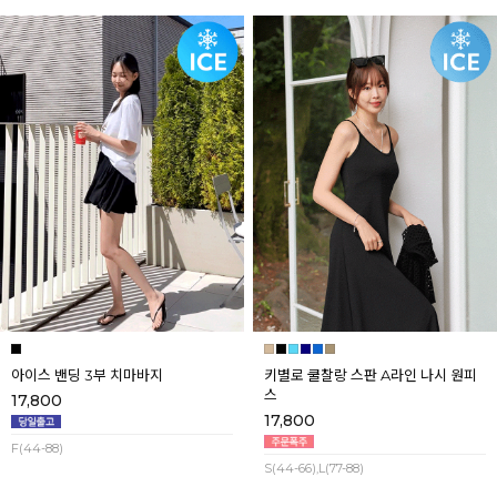
아이스 밴딩 3부 치마바지
키별로 쿨찰랑 스판 A라인 나시 원피
스
17,800
17,800
F(44-88)
S(44-66),L(77-88)