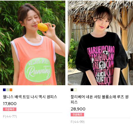
웰니스 배색 트임 나시 맥시 원피스
찰리베어 네온 셔링 볼륨소매 루즈 원
피스
17,800
28,900
F(44-77)
F(44-99)