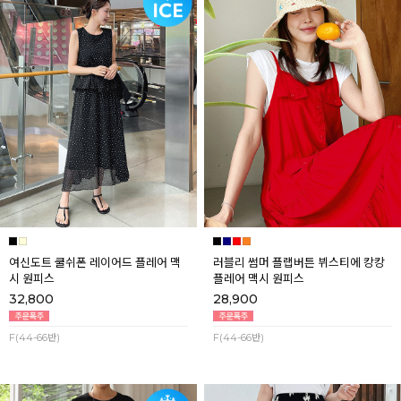
여신도트 쿨쉬폰 레이어드 플레어 맥
러블리 썸머 플랩버튼 뷔스티에 캉캉
시 원피스
플레어 맥시 원피스
32,800
28,900
F(44-66반)
F(44-66반)