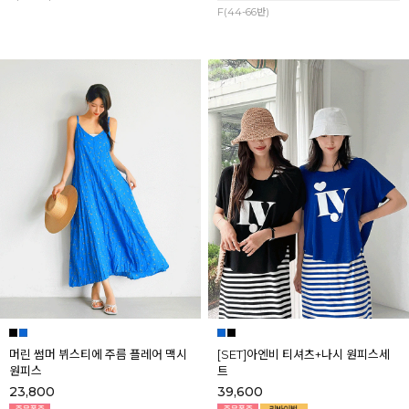
F(44-66반)
머린 썸머 뷔스티에 주름 플레어 맥시
[SET]아엔비 티셔츠+나시 원피스세
원피스
트
23,800
39,600