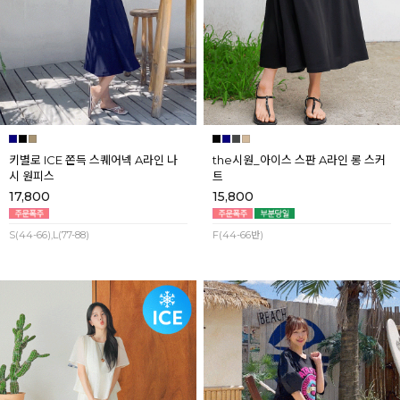
키별로 ICE 쫀득 스퀘어넥 A라인 나
the시원_아이스 스판 A라인 롱 스커
시 원피스
트
17,800
15,800
S(44-66),L(77-88)
F(44-66반)