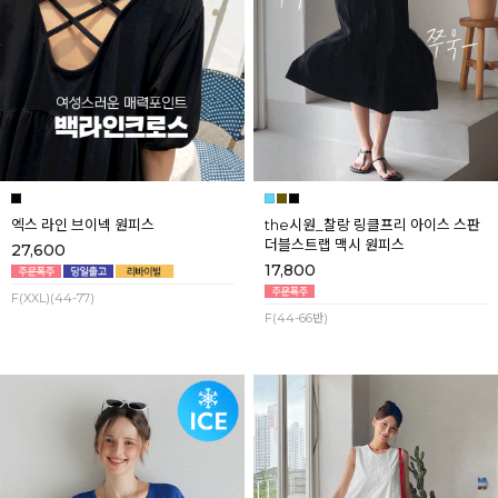
엑스 라인 브이넥 원피스
the시원_찰랑 링클프리 아이스 스판
더블스트랩 맥시 원피스
27,600
17,800
F(XXL)(44-77)
F(44-66반)