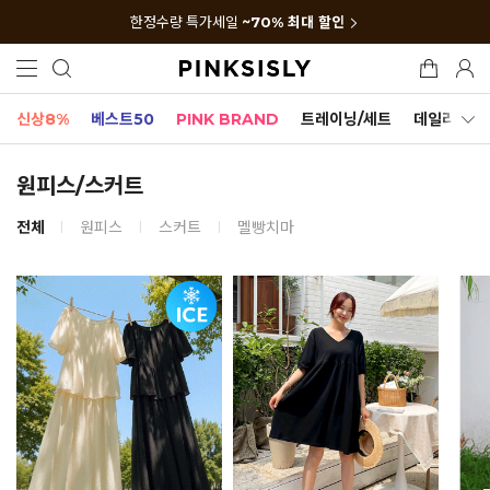
한정수량 특가세일
~70% 최대 할인
신상8%
베스트50
PINK BRAND
트레이닝/세트
데일리세트
원피스/스커트
전체
원피스
스커트
멜빵치마