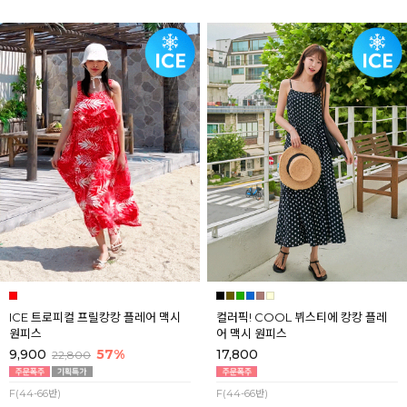
ICE 트로피컬 프릴캉캉 플레어 맥시
컬러픽! COOL 뷔스티에 캉캉 플레
원피스
어 맥시 원피스
9,900
57%
17,800
22,800
F(44-66반)
F(44-66반)