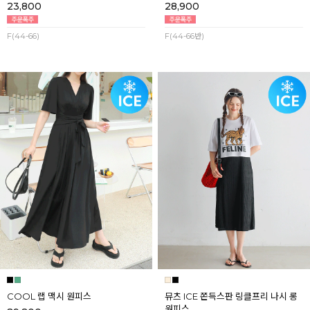
23,800
28,900
F(44-66)
F(44-66반)
COOL 랩 맥시 원피스
뮤츠 ICE 쫀득스판 링클프리 나시 롱
원피스