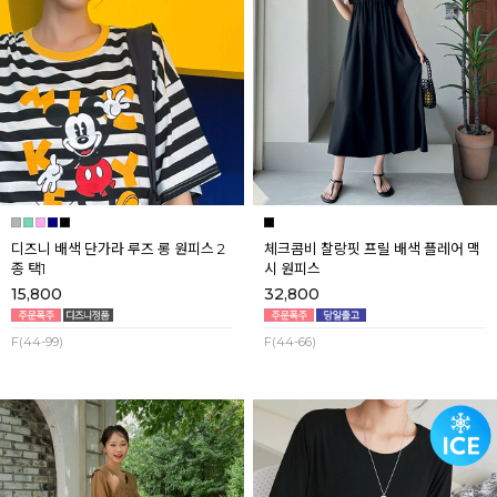
디즈니 배색 단가라 루즈 롱 원피스 2
체크콤비 찰랑핏 프릴 배색 플레어 맥
종 택1
시 원피스
15,800
32,800
F(44-99)
F(44-66)