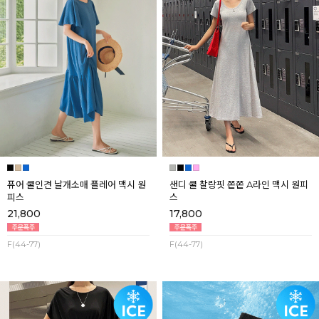
퓨어 쿨인견 날개소매 플레어 맥시 원
샌디 쿨 찰랑핏 쫀쫀 A라인 맥시 원피
피스
스
21,800
17,800
F(44-77)
F(44-77)