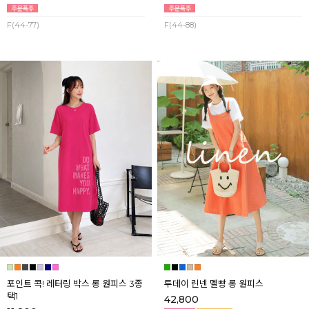
F(44-77)
F(44-88)
포인트 콕! 레터링 박스 롱 원피스 3종
투데이 린넨 멜빵 롱 원피스
택1
42,800