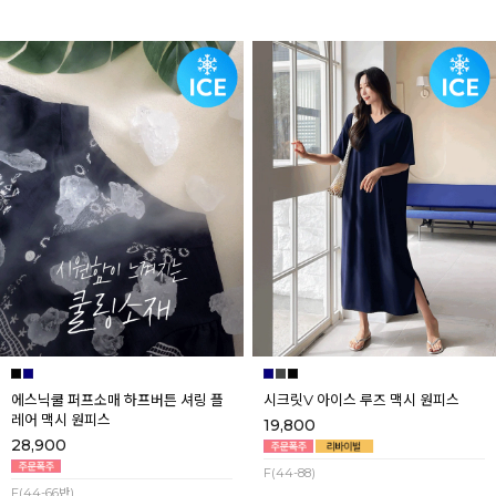
에스닉쿨 퍼프소매 하프버튼 셔링 플
시크릿V 아이스 루즈 맥시 원피스
레어 맥시 원피스
19,800
28,900
F(44-88)
F(44-66반)