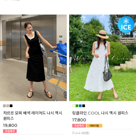
차르르 모찌 배색 레이어드 나시 맥시
링클라인 COOL 나시 맥시 원피스
원피스
17,800
19,800
F(44-66반)