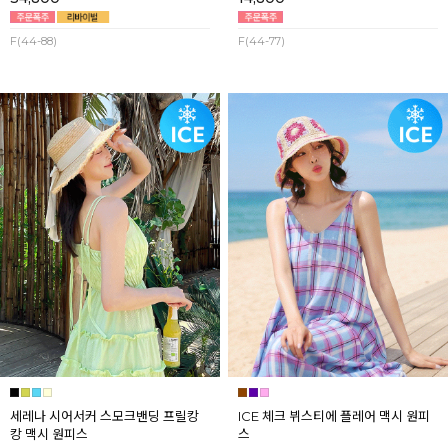
F(44-88)
F(44-77)
세레나 시어서커 스모크밴딩 프릴캉
ICE 체크 뷔스티에 플레어 맥시 원피
캉 맥시 원피스
스