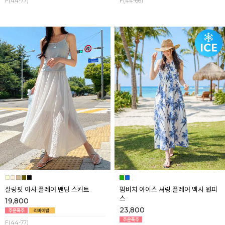
F(44-77)
F(44-66)
살랑핏 아사 플레어 밴딩 스커트
팜비치 아이스 셔링 플레어 맥시 원피
스
19,800
23,800
F(44-77)