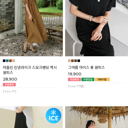
마들린 린넨라이크 스모크밴딩 맥시
그여름 아이스 롱 원피스
원피스
19,900
28,900
F(44-77반)
F(44-77)