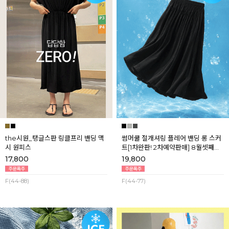
the시원_탱글스판 링클프리 밴딩 맥
썸머쿨 절개셔링 플레어 밴딩 롱 스커
시 원피스
트[1차완판! 2차예약판매] 8월셋째주
순차배송
17,800
19,800
F(44-88)
F(44-77)