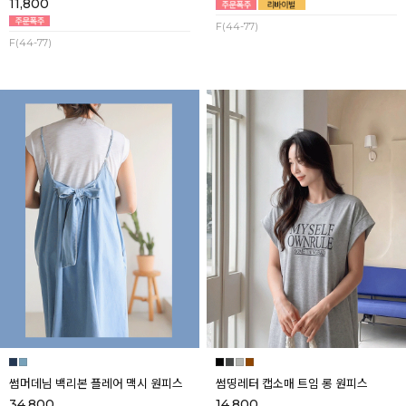
11,800
F(44-77)
F(44-77)
썸머데님 백리본 플레어 맥시 원피스
썸띵레터 캡소매 트임 롱 원피스
34,800
14,800