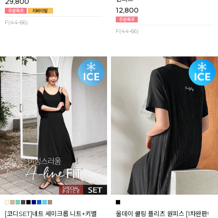
29,800
12,800
F(44-66)
F(44-66)
[코디SET]네트 세미크롭 니트+키별
올데이 쿨링 플리츠 원피스 [1차완판!