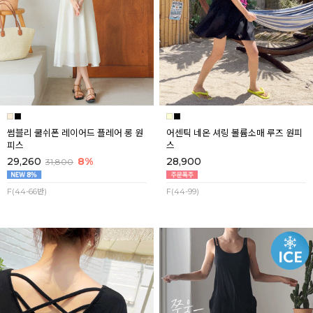
썸블리 쿨쉬폰 레이어드 플레어 롱 원
어센틱 네온 셔링 볼륨소매 루즈 원피
피스
스
29,260
8%
28,900
31,800
F(44-66반)
F(44-99)