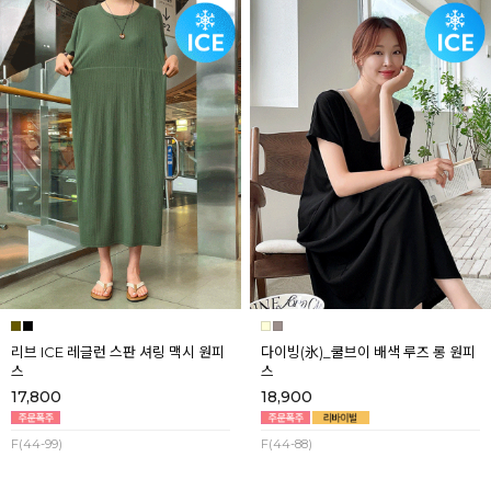
리브 ICE 레글런 스판 셔링 맥시 원피
다이빙(氷)_쿨브이 배색 루즈 롱 원피
스
스
17,800
18,900
F(44-99)
F(44-88)