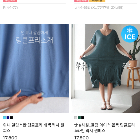
F(44-77)
L(44-66반),XL(77-77반),2XL(88)
워니 말랑스판 링클프리 배색 맥시 원
the시원_찰랑 아이스 쫀득 링클프리
피스
A라인 맥시 원피스
17,800
17,800