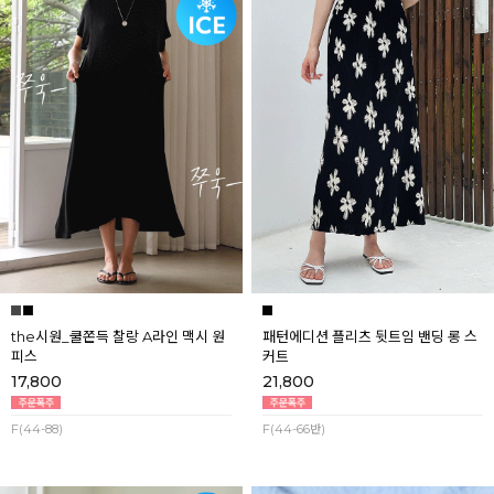
the시원_쿨쫀득 찰랑 A라인 맥시 원
패턴에디션 플리츠 뒷트임 밴딩 롱 스
피스
커트
17,800
21,800
F(44-88)
F(44-66반)