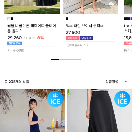
썸블리 쿨쉬폰 레이어드 플레어
엑스 라인 브이넥 원피스
th
롱 원피스
스커
27,600
29,260
8%
15,
31,800
F(XXL)(44-77)
F(44-66반)
F(44
총
235
개의 상품