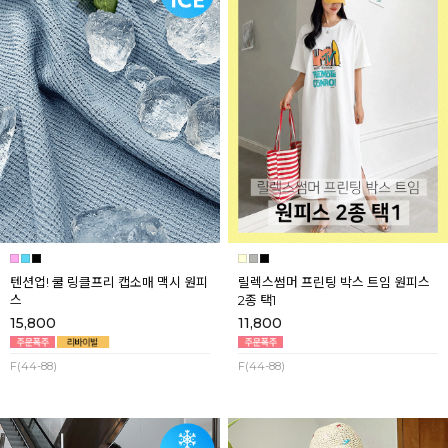
텐션업! 쿨 링클프리 캡소매 맥시 원피
릴렉스썸머 프린팅 박스 트임 원피스
스
2종 택1
15,800
11,800
F(44-88)
F(44-88)