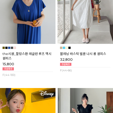
the시원_찰랑스판 레글런 루즈 맥시
블레닝 바스락 벌룬 나시 롱 원피스
원피스
32,800
15,800
F(44-66)
F(44-100)