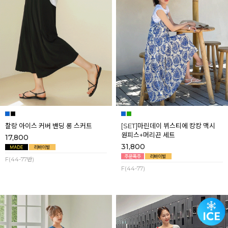
찰랑 아이스 커버 밴딩 롱 스커트
[SET]마린데이 뷔스티에 캉캉 맥시
원피스+머리끈 세트
17,800
31,800
F(44-77반)
F(44-77)