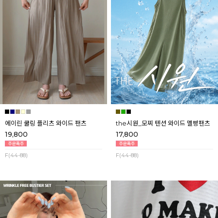
에이린 쿨링 플리츠 와이드 팬츠
the시원_모찌 텐션 와이드 멜빵팬츠
19,800
17,800
F(44-88)
F(44-88)