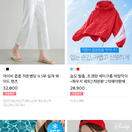
아이비 쫀쫀 히든밴딩 8.5부 일자 와
습도 탈출_초경량 세미크롭 바람막이
이드 팬츠
+파우치 세트[1차완판! 2차예약판매]
[레드] 8월셋째주 순차배송
32,800
28,900
S(25-26),M(27-28),L(29-30),XL(31-
F(44-88)
32),2XL(33-34)