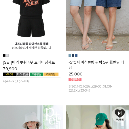
[SET]미키 루쉬 4부 트레이닝세트
-5ºC 아이스쿨링 핀턱 5부 뒷밴딩 데
님
39,900
25,800
F(44-66),L(77-88)
S(26),M(27-28),L(29-30),XL(31-
32),2XL(33-34)