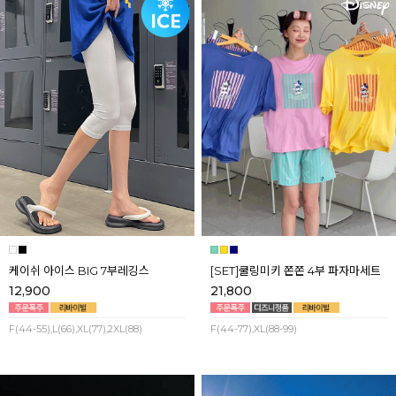
케이쉬 아이스 BIG 7부레깅스
[SET]쿨링미키 쫀쫀 4부 파자마세트
12,900
21,800
F(44-55),L(66),XL(77),2XL(88)
F(44-77),XL(88-99)