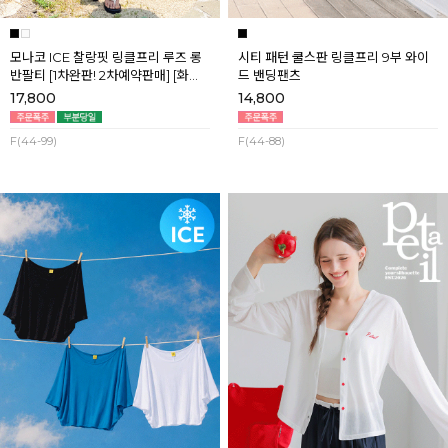
모나코 ICE 찰랑핏 링클프리 루즈 롱
시티 패턴 쿨스판 링클프리 9부 와이
반팔티 [1차완판! 2차예약판매] [화이
드 밴딩팬츠
트] 8월첫째주 순차배송
17,800
14,800
F(44-99)
F(44-88)