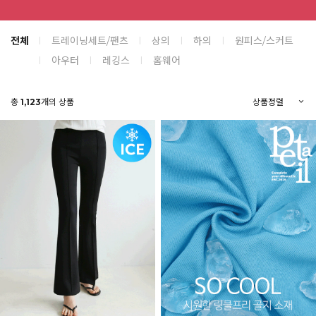
전체
트레이닝세트/팬츠
상의
하의
원피스/스커트
아우터
레깅스
홈웨어
총
1,123
개의 상품