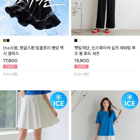
the시원_탱글스판 링클프리 밴딩 맥
햇빛차단_인스파이어 실키 레터링 루
시 원피스
즈 롱 후드 셔츠
17,800
19,800
F(44-88)
F(44-99)