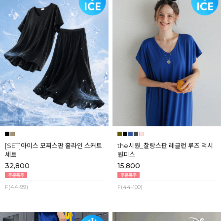
[SET]아이스 모찌스판 훌라인 스커트
the시원_찰랑스판 레글런 루즈 맥시
세트
원피스
32,800
15,800
F(44-99)
F(44-100)