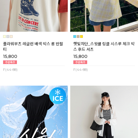
플라워부츠 레글런 배색 박스 롱 반팔
햇빛차단_스윗쿨 링클 시스루 체크 박
티
스 후드 셔츠
15,800
15,800
F(44-88)
F(44-88)