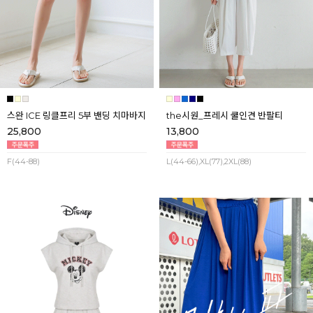
스완 ICE 링클프리 5부 밴딩 치마바지
the시원_프레시 쿨인견 반팔티
25,800
13,800
F(44-88)
L(44-66),XL(77),2XL(88)