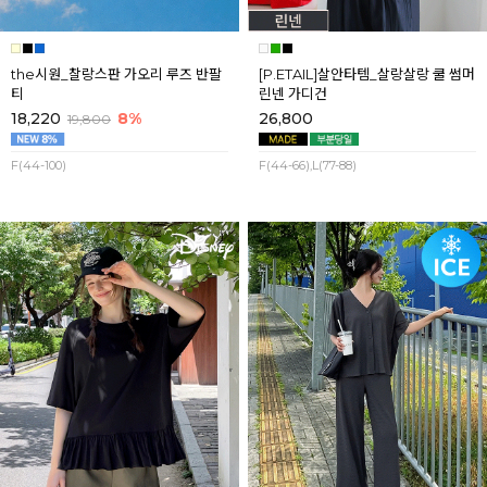
the시원_찰랑스판 가오리 루즈 반팔
[P.ETAIL]살안타템_살랑살랑 쿨 썸머
티
린넨 가디건
18,220
8%
26,800
19,800
F(44-100)
F(44-66),L(77-88)