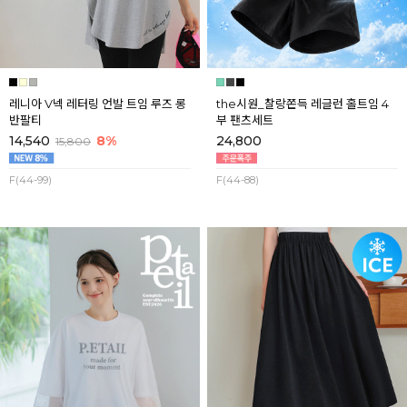
레니아 V넥 레터링 언발 트임 루즈 롱
the시원_찰랑쫀득 레글런 홀트임 4
반팔티
부 팬츠세트
14,540
8%
24,800
15,800
F(44-99)
F(44-88)