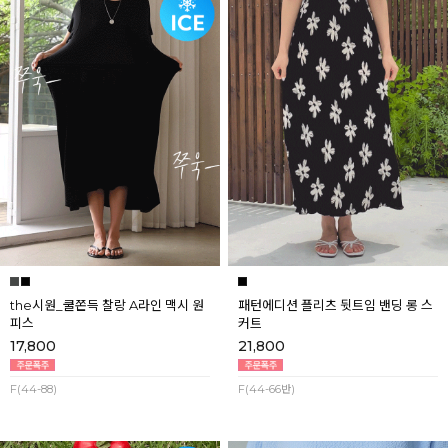
the시원_쿨쫀득 찰랑 A라인 맥시 원
패턴에디션 플리츠 뒷트임 밴딩 롱 스
피스
커트
17,800
21,800
F(44-88)
F(44-66반)