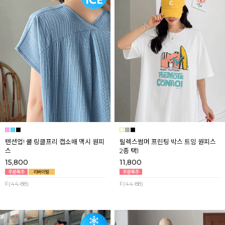
텐션업! 쿨 링클프리 캡소매 맥시 원피
릴렉스썸머 프린팅 박스 트임 원피스
스
2종 택1
15,800
11,800
F(44-88)
F(44-88)