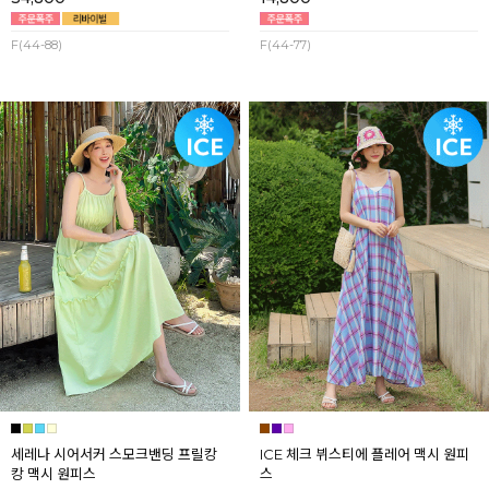
F(44-88)
F(44-77)
세레나 시어서커 스모크밴딩 프릴캉
ICE 체크 뷔스티에 플레어 맥시 원피
캉 맥시 원피스
스