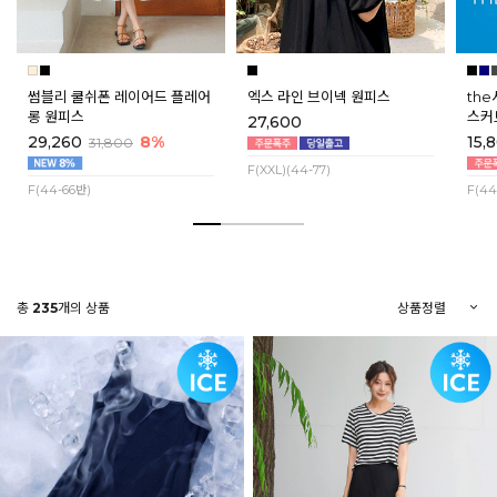
썸블리 쿨쉬폰 레이어드 플레어
엑스 라인 브이넥 원피스
th
롱 원피스
스커
27,600
29,260
8%
15,
31,800
F(XXL)(44-77)
F(44-66반)
F(44
총
235
개의 상품