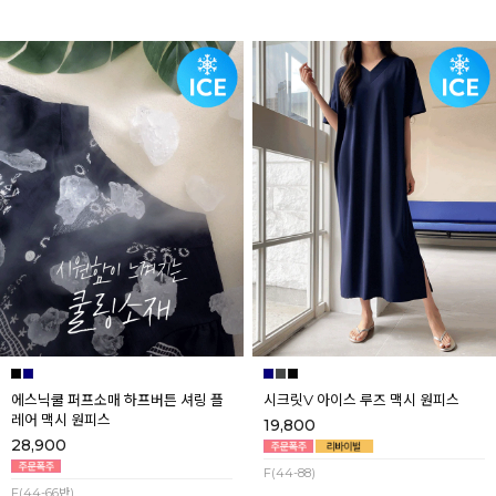
에스닉쿨 퍼프소매 하프버튼 셔링 플
시크릿V 아이스 루즈 맥시 원피스
레어 맥시 원피스
19,800
28,900
F(44-88)
F(44-66반)