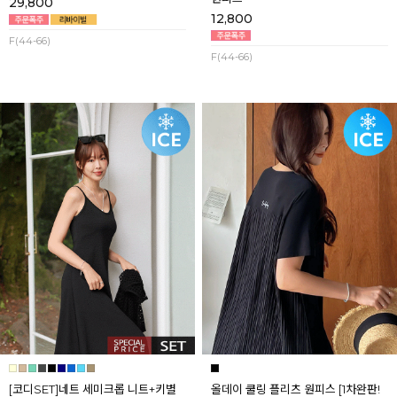
29,800
12,800
F(44-66)
F(44-66)
[코디SET]네트 세미크롭 니트+키별
올데이 쿨링 플리츠 원피스 [1차완판!