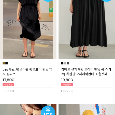
the시원_탱글스판 링클프리 밴딩 맥
썸머쿨 절개셔링 플레어 밴딩 롱 스커
시 원피스
트[1차완판! 2차예약판매] 8월셋째주
순차배송
17,800
19,800
F(44-88)
F(44-77)