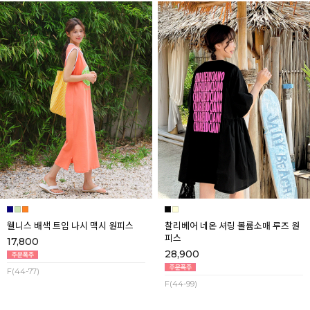
웰니스 배색 트임 나시 맥시 원피스
찰리베어 네온 셔링 볼륨소매 루즈 원
피스
17,800
28,900
F(44-77)
F(44-99)