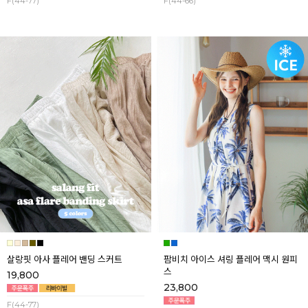
F(44-77)
F(44-66)
살랑핏 아사 플레어 밴딩 스커트
팜비치 아이스 셔링 플레어 맥시 원피
스
19,800
23,800
F(44-77)