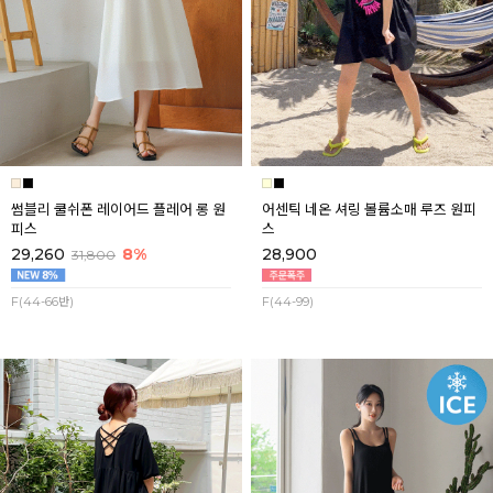
썸블리 쿨쉬폰 레이어드 플레어 롱 원
어센틱 네온 셔링 볼륨소매 루즈 원피
피스
스
29,260
8%
28,900
31,800
F(44-66반)
F(44-99)