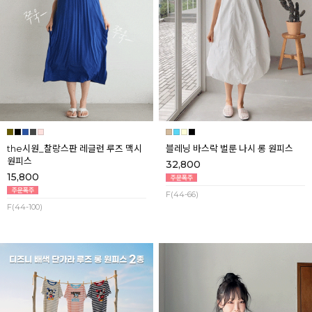
the시원_찰랑스판 레글런 루즈 맥시
블레닝 바스락 벌룬 나시 롱 원피스
원피스
32,800
15,800
F(44-66)
F(44-100)