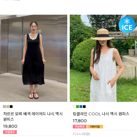
차르르 모찌 배색 레이어드 나시 맥시
링클라인 COOL 나시 맥시 원피스
원피스
17,800
19,800
F(44-66반)