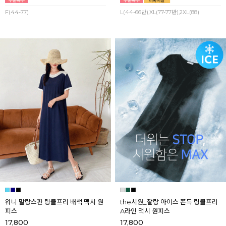
F(44-77)
L(44-66반),XL(77-77반),2XL(88)
워니 말랑스판 링클프리 배색 맥시 원
the시원_찰랑 아이스 쫀득 링클프리
피스
A라인 맥시 원피스
17,800
17,800