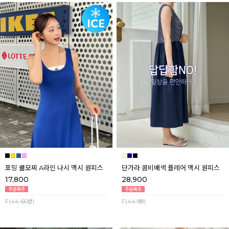
포밍 쿨모찌 A라인 나시 맥시 원피스
단가라 콤비배색 플레어 맥시 원피스
17,800
28,900
F(44-66반)
F(44-88)