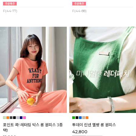
F(44-77)
F(44-88)
포인트 콕! 레터링 박스 롱 원피스 3종
투데이 린넨 멜빵 롱 원피스
택1
42,800