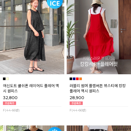
여신도트 쿨쉬폰 레이어드 플레어 맥
러블리 썸머 플랩버튼 뷔스티에 캉캉
시 원피스
플레어 맥시 원피스
32,800
28,900
F(44-66반)
F(44-66반)