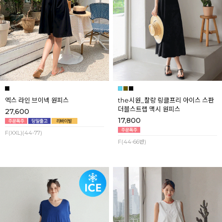
엑스 라인 브이넥 원피스
the시원_찰랑 링클프리 아이스 스판
더블스트랩 맥시 원피스
27,600
17,800
F(XXL)(44-77)
F(44-66반)