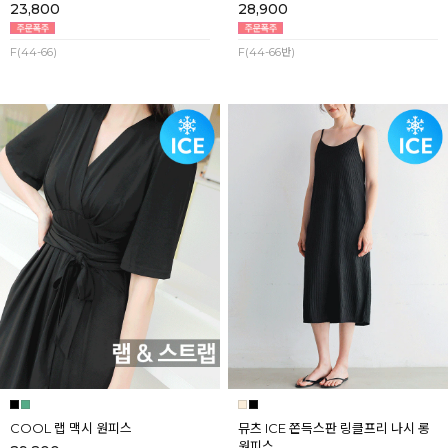
23,800
28,900
F(44-66)
F(44-66반)
COOL 랩 맥시 원피스
뮤츠 ICE 쫀득스판 링클프리 나시 롱
원피스