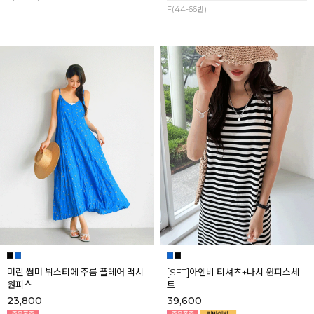
F(44-66반)
머린 썸머 뷔스티에 주름 플레어 맥시
[SET]아엔비 티셔츠+나시 원피스세
원피스
트
23,800
39,600