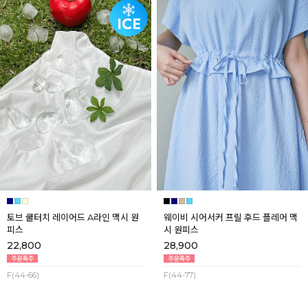
토브 쿨터치 레이어드 A라인 맥시 원
웨이비 시어서커 프릴 후드 플레어 맥
피스
시 원피스
22,800
28,900
F(44-66)
F(44-77)