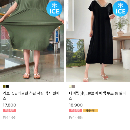
리브 ICE 레글런 스판 셔링 맥시 원피
다이빙(氷)_쿨브이 배색 루즈 롱 원피
스
스
17,800
18,900
F(44-99)
F(44-88)