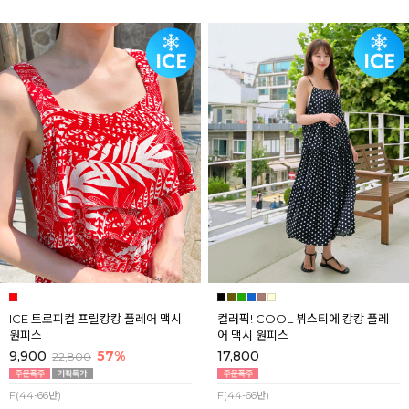
ICE 트로피컬 프릴캉캉 플레어 맥시
컬러픽! COOL 뷔스티에 캉캉 플레
원피스
어 맥시 원피스
9,900
57%
17,800
22,800
F(44-66반)
F(44-66반)