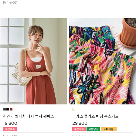
F(44-66)
픽앤 라벨패치 나시 맥시 원피스
피카소 플리츠 밴딩 롱스커트
19,800
29,800