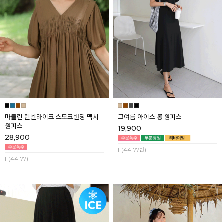
마들린 린넨라이크 스모크밴딩 맥시
그여름 아이스 롱 원피스
원피스
19,900
28,900
F(44-77반)
F(44-77)