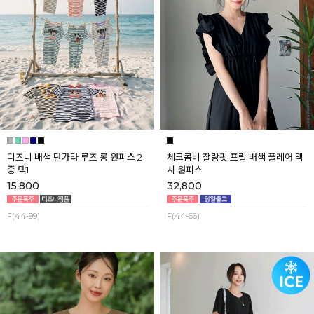
디즈니 배색 단가라 루즈 롱 원피스 2
체크콤비 찰랑핏 프릴 배색 플레어 맥
종 택1
시 원피스
15,800
32,800
F(44-99)
F(44-66)