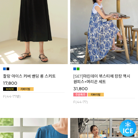
찰랑 아이스 커버 밴딩 롱 스커트
[SET]마린데이 뷔스티에 캉캉 맥시
원피스+머리끈 세트
17,800
31,800
F(44-77반)
F(44-77)