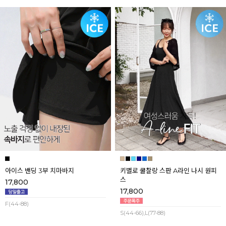
아이스 밴딩 3부 치마바지
키별로 쿨찰랑 스판 A라인 나시 원피
스
17,800
17,800
F(44-88)
S(44-66),L(77-88)