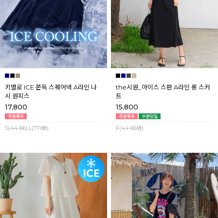
키별로 ICE 쫀득 스퀘어넥 A라인 나
the시원_아이스 스판 A라인 롱 스커
시 원피스
트
17,800
15,800
S(44-66),L(77-88)
F(44-66반)