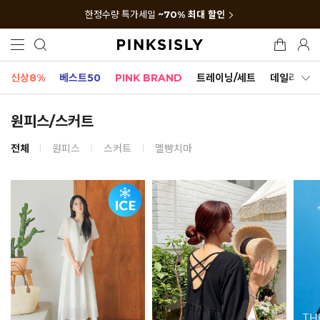
한정수량 특가세일
~70% 최대 할인
신상8%
베스트50
PINK BRAND
트레이닝/세트
데일리세트
원피스/스커트
전체
원피스
스커트
멜빵치마