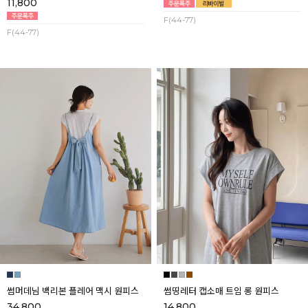
11,800
F(44-77)
F(44-77)
썸머데님 백리본 플레어 맥시 원피스
썸띵레터 캡소매 트임 롱 원피스
34,800
14,800