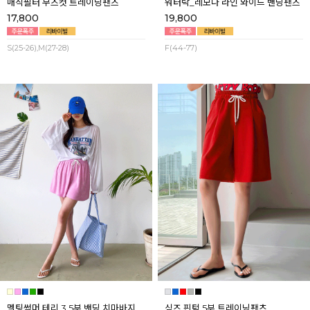
매직필터 부츠컷 트레이닝팬츠
워터락_레모나 라인 와이드 밴딩팬츠
17,800
19,800
S(25-26),M(27-28)
F(44-77)
멜팅썸머 테리 3.5부 밴딩 치마바지
심즈 핀턱 5부 트레이닝팬츠