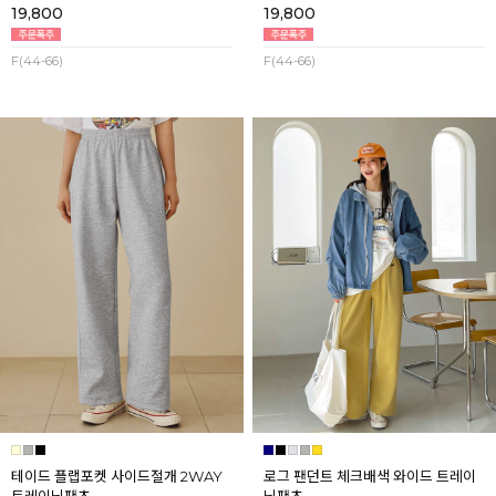
19,800
19,800
F(44-66)
F(44-66)
테이드 플랩포켓 사이드절개 2WAY
로그 팬던트 체크배색 와이드 트레이
트레이닝팬츠
닝팬츠