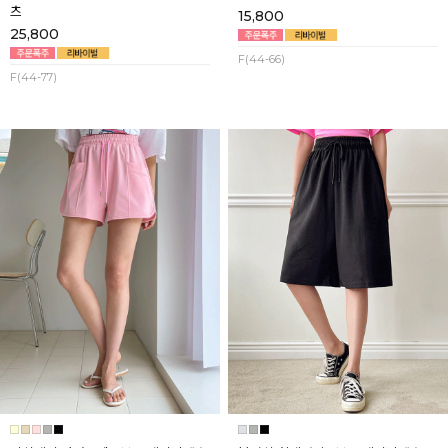
츠
15,800
25,800
F(44-66)
F(44-77)