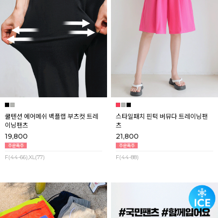
쿨텐션 에어메쉬 백플랩 부츠컷 트레
스타일패치 핀턱 버뮤다 트레이닝팬
이닝팬츠
츠
19,800
21,800
F(44-66),XL(77)
F(44-88)