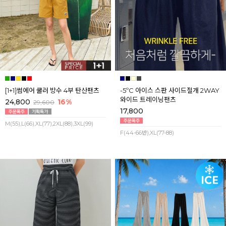
[1+1]썸에어 쿨러 방수 4부 탄산팬츠
-5ºC 아이스 스판 사이드절개 2WAY
와이드 트레이닝팬츠
24,800
16%
29,600
17,800
M(55),L(66),XL(77),2XL(88),3XL(99)
F(44-66반),XL(77-88)