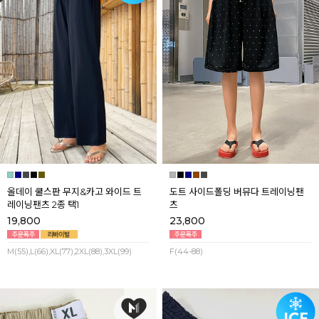
올데이 쿨스판 무지&카고 와이드 트
도트 사이드폴딩 버뮤다 트레이닝팬
레이닝팬츠 2종 택1
츠
19,800
23,800
M(55),L(66),XL(77),2XL(88),3XL(99)
F(44-88)