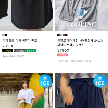
데끼 포켓 미키 버뮤다 팬츠
키별로 에어메쉬 사이드절개 2WAY
와이드 트레이닝팬츠
28,900
27,800
F(44-66),L(77-88)
F1(27-28),F2(29-30),F3(31-32)