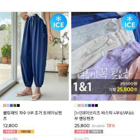
쿨링래빗 자수 9부 조거 트레이닝팬
[1+1]데이브리즈 바스락 4부&5부&6
츠
부 밴딩팬츠
12,800
25,800
13%
29,600
F(44-99)
F(44-77)