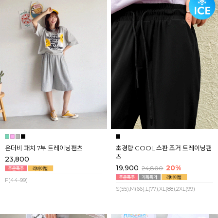
온더비 패치 7부 트레이닝팬츠
초경량 COOL 스판 조거 트레이닝팬
츠
23,800
19,900
20%
24,800
F(44-99)
S(55),M(66),L(77),XL(88),2XL(99)