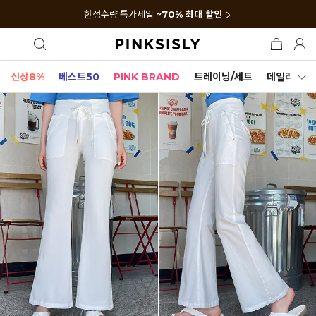
한정수량 특가세일
~70% 최대 할인
신상8%
베스트50
PINK BRAND
트레이닝/세트
데일리세트