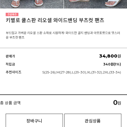
키별로 쿨스판 리오셀 와이드밴딩 부츠컷 팬츠
부드럽고 가벼운 리오셀 스판 소재로 시원하게! 와이드한 골지 밴딩과 아웃포켓으로 멋스러
운 부츠컷 팬츠
34,800
원
판매가
적립금
340원(1%)
추천사이즈
S(25-26),M(27-28),L(29-30),XL(31-32),2XL(33-34)
0
총 상품 금액
원
장바구니
관심상품