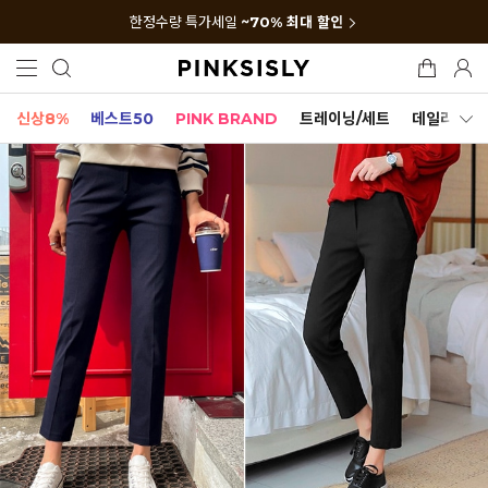
한정수량 특가세일
~70% 최대 할인
신상8%
베스트50
PINK BRAND
트레이닝/세트
데일리세트