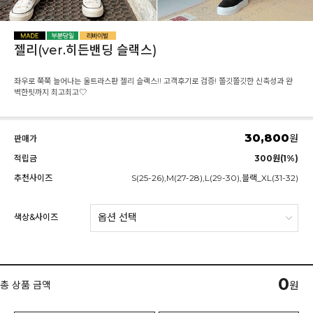
젤리(ver.히든밴딩 슬랙스)
좌우로 쭉쭉 늘어나는 울트라스판 젤리 슬랙스!! 고객후기로 검증! 쫄깃쫄깃한 신축성과 완
벽한핏까지 최고최고♡
30,800
원
판매가
적립금
300원(1%)
추천사이즈
S(25-26),M(27-28),L(29-30),블랙_XL(31-32)
색상&사이즈
0
총 상품 금액
원