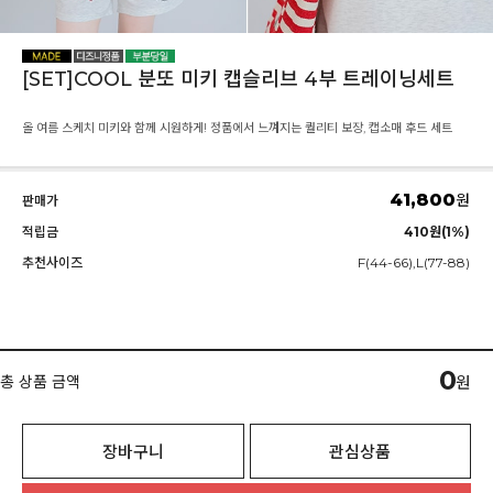
[SET]COOL 분또 미키 캡슬리브 4부 트레이닝세트
올 여름 스케치 미키와 함께 시원하게! 정품에서 느껴지는 퀄리티 보장, 캡소매 후드 세트
41,800
원
판매가
적립금
410원(1%)
추천사이즈
F(44-66),L(77-88)
0
총 상품 금액
원
장바구니
관심상품