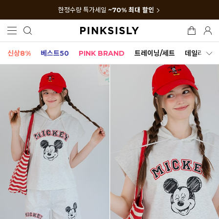
한정수량 특가세일
~70% 최대 할인
신상8%
베스트50
PINK BRAND
트레이닝/세트
데일리세트