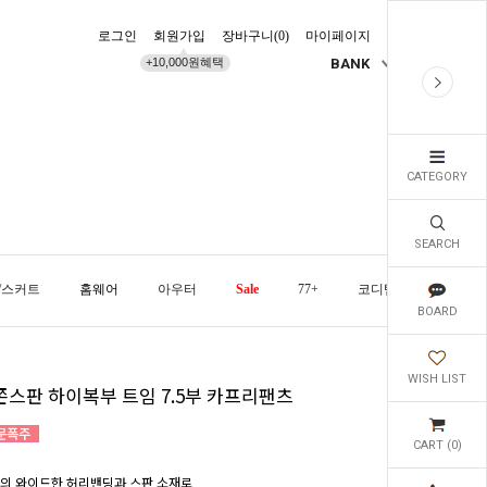
로그인
회원가입
장바구니(
0
)
마이페이지
배송조회
+10,000원혜택
BANK
KR
CATEGORY
SEARCH
/스커트
홈웨어
아우터
Sale
77+
코디템
오늘발
BOARD
WISH LIST
쫀스판 하이복부 트임 7.5부 카프리팬츠
CART (
0
)
m의 와이드한 허리밴딩과 스판 소재로