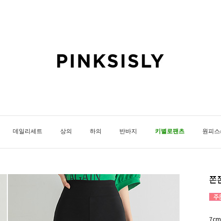
데일리세트
상의
하의
반바지
키별로팬츠
원피스
쫀
7c