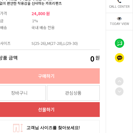
없이 편안한 착용감을 선사하는 카프리팬츠
CALL CENTER
가격
24,800 원
금
1%
TODAY VIEW
배송
국내 배송 전용
사이즈
S(25-26),M(27-28),L(29-30)
0
상품 금액
원
구매하기
장바구니
관심상품
선물하기