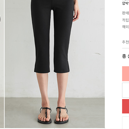
압박
판매
적립
해외
추천
총 