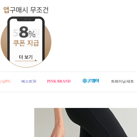
신상8%
베스트50
PINK BRAND
트레이닝/세트