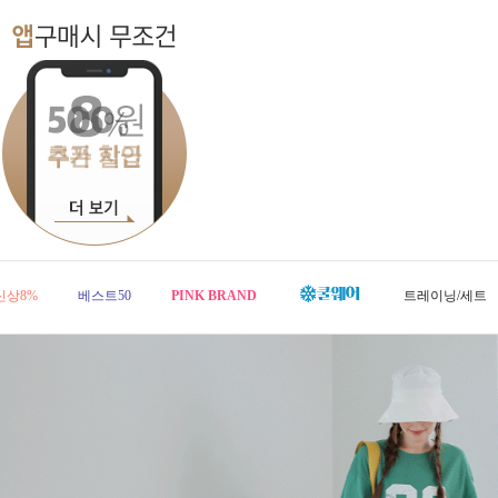
신상8%
베스트50
PINK BRAND
트레이닝/세트