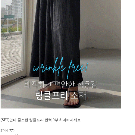
[SET]만타 쿨스판 링클프리 핀턱 9부 치마바지세트
F(44-77)