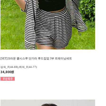
[SET]크라운 쿨시스루 단가라 후드집업 3부 트레이닝세트
상의_F(44-88),하의_F(44-77)
34,800원