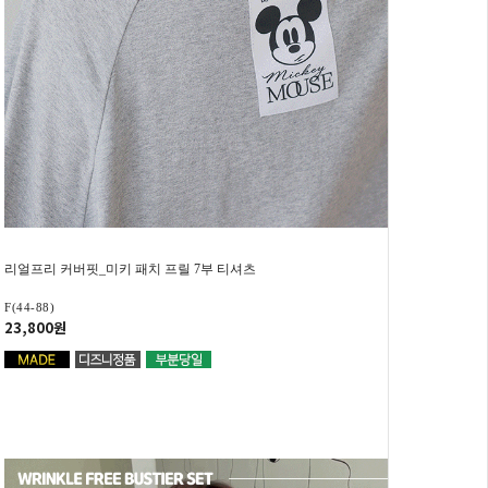
리얼프리 커버핏_미키 패치 프릴 7부 티셔츠
F(44-88)
23,800원