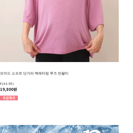
모어드 소프트 단가라 백레터링 루즈 반팔티
F(44-99)
19,800원