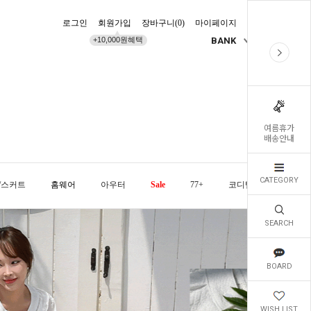
로그인
회원가입
장바구니(
0
)
마이페이지
배송조회
+10,000원혜택
BANK
KR
여름휴가
배송안내
CATEGORY
/스커트
홈웨어
아우터
Sale
77+
코디템
오늘발
SEARCH
BOARD
WISH LIST