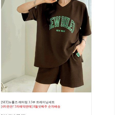
[SET]뉴룰즈 레터링 3.5부 트레이닝세트
[4차완판! 5차예약판매] 8월셋째주 순차배송