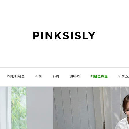
데일리세트
상의
하의
반바지
키별로팬츠
원피스