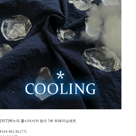
[SET]백누피 쿨시어서커 방수 5부 트레이닝세트
F(44-66),XL(77)