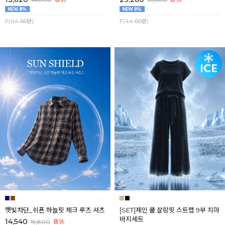
F(44-66반)
F(44-66반)
햇빛차단_쉬폰 하늘핏 체크 루즈 셔츠
[SET]제인 쿨 살랑핏 스트랩 9부 치마
바지세트
14,540
8%
15,800