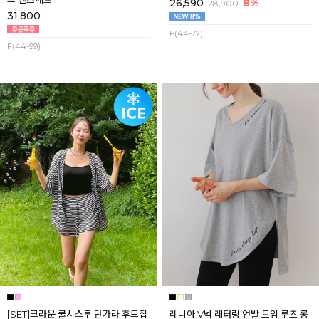
26,590
8%
28,900
31,800
F(44-77)
F(44-99)
[SET]크라운 쿨시스루 단가라 후드집
레니아 V넥 레터링 언발 트임 루즈 롱