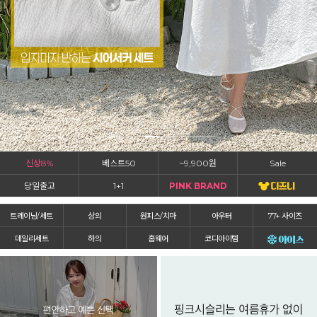
신상8%
베스트50
~9,900원
Sale
당일출고
1+1
PINK BRAND
트레이닝/세트
상의
원피스/치마
아우터
77+ 사이즈
데일리세트
하의
홈웨어
코디아이템