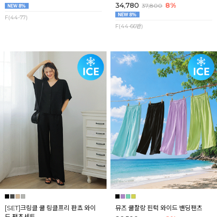
34,780
8%
37,800
F(44-77)
F(44-66반)
[SET]크링클 쿨 링클프리 판쵸 와이
뮤즈 쿨찰랑 핀턱 와이드 밴딩팬츠
드 팬츠세트