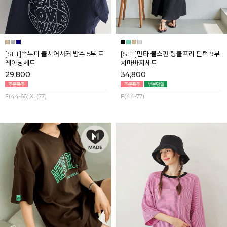
[SET]백누피 쿨시어서커 방수 5부 트
[SET]만타 쿨스판 링클프리 핀턱 9부
레이닝세트
치마바지세트
29,800
34,800
F(44-66),XL(77)
F(44-77)