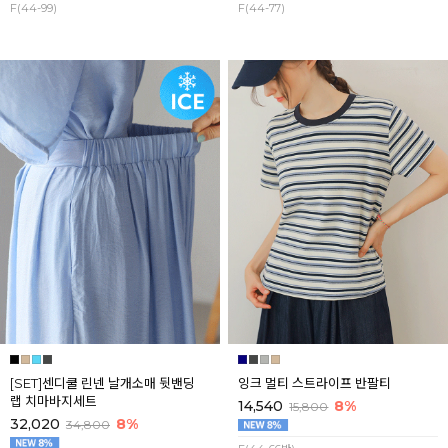
F(44-99)
F(44-77)
[SET]센디쿨 린넨 날개소매 뒷밴딩
잉크 멀티 스트라이프 반팔티
랩 치마바지세트
14,540
8%
15,800
32,020
8%
34,800