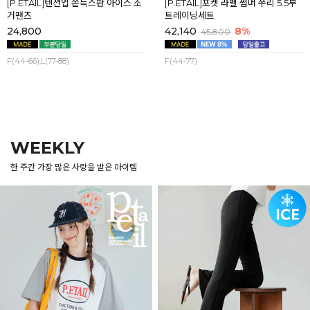
[P.ETAIL]텐션업 쫀득스판 아이스 조
[P.ETAIL]포켓 라벨 썸머 쭈리 5.5부
거팬츠
트레이닝세트
24,800
42,140
8%
45,800
F(44-66),L(77-88)
F(44-77)
WEEKLY
한 주간 가장 많은 사랑을 받은 아이템