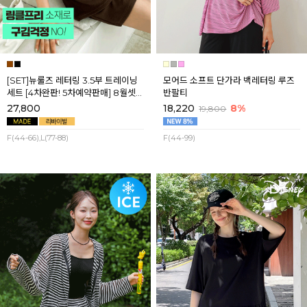
[SET]뉴룰즈 레터링 3.5부 트레이닝
모어드 소프트 단가라 백레터링 루즈
세트 [4차완판! 5차예약판매] 8월셋
반팔티
째주 순차배송
27,800
18,220
8%
19,800
F(44-66),L(77-88)
F(44-99)