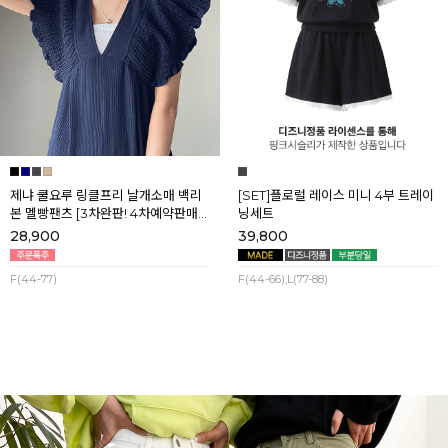
제냐 쿨요루 링클프리 날개소매 백리
[SET]플로럴 레이스 미니 4부 트레이
본 멜빵팬츠 [3차완판! 4차예약판매]
닝세트
[네이비] 8월셋째주 순차배송
28,900
39,800
F(44-77)
F(44-66),L(77-88)