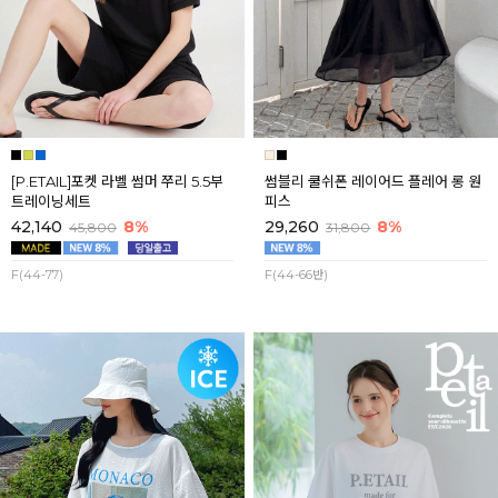
[P.ETAIL]포켓 라벨 썸머 쭈리 5.5부
썸블리 쿨쉬폰 레이어드 플레어 롱 원
트레이닝세트
피스
42,140
8%
29,260
8%
45,800
31,800
F(44-77)
F(44-66반)