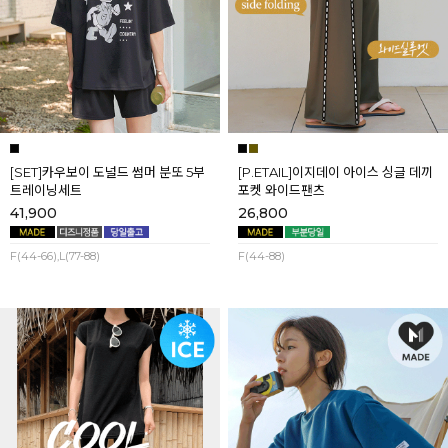
[SET]카우보이 도널드 썸머 분또 5부
[P.ETAIL]이지데이 아이스 싱글 데끼
트레이닝세트
포켓 와이드팬츠
41,900
26,800
F(44-66),L(77-88)
F(44-88)