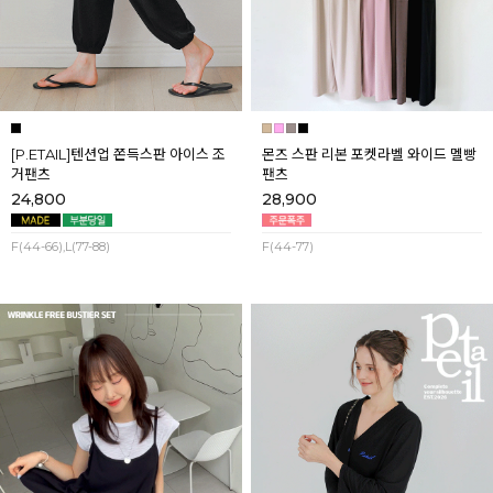
[P.ETAIL]텐션업 쫀득스판 아이스 조
몬즈 스판 리본 포켓라벨 와이드 멜빵
거팬츠
팬츠
24,800
28,900
F(44-66),L(77-88)
F(44-77)