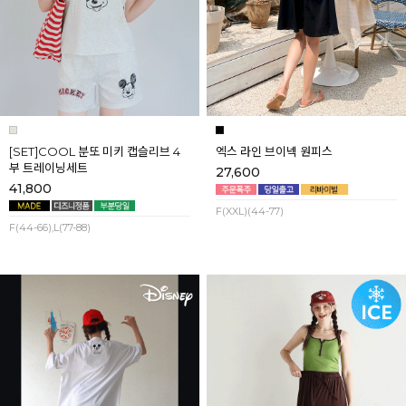
[SET]COOL 분또 미키 캡슬리브 4
엑스 라인 브이넥 원피스
부 트레이닝세트
27,600
41,800
F(XXL)(44-77)
F(44-66),L(77-88)