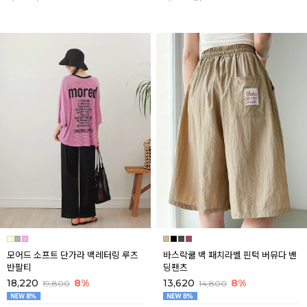
모어드 소프트 단가라 백레터링 루즈
바스락쿨 백 패치라벨 핀턱 버뮤다 밴
반팔티
딩팬츠
18,220
8%
13,620
8%
19,800
14,800