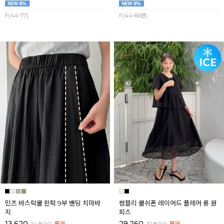
F(44-77)
F(44-66반)
민즈 바스락쿨 핀턱 9부 밴딩 치마바
썸블리 쿨쉬폰 레이어드 플레어 롱 원
지
피스
13,620
8%
29,260
8%
14,800
31,800