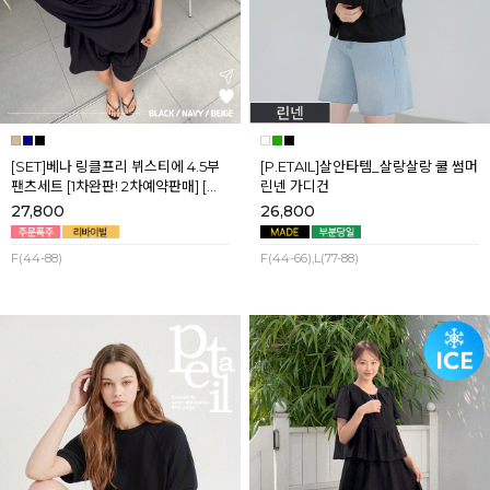
[SET]베나 링클프리 뷔스티에 4.5부
[P.ETAIL]살안타템_살랑살랑 쿨 썸머
팬츠세트 [1차완판! 2차예약판매] [네
린넨 가디건
이비,블랙] 8월셋째주 순차배송
27,800
26,800
F(44-88)
F(44-66),L(77-88)