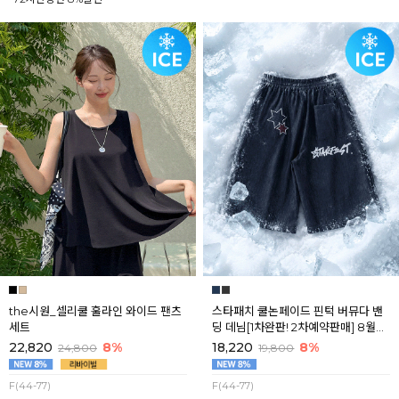
the시원_셀리쿨 훌라인 와이드 팬츠
스타패치 쿨논페이드 핀턱 버뮤다 밴
세트
딩 데님[1차완판! 2차예약판매] 8월셋
째주 순차배송
22,820
8%
18,220
8%
24,800
19,800
F(44-77)
F(44-77)