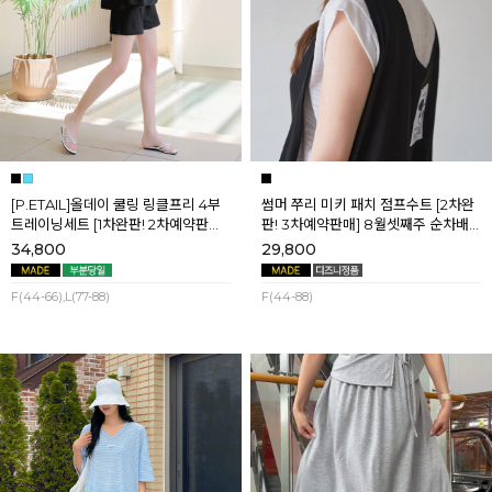
[P.ETAIL]올데이 쿨링 링클프리 4부
썸머 쭈리 미키 패치 점프수트 [2차완
트레이닝세트 [1차완판! 2차예약판매]
판! 3차예약판매] 8월셋째주 순차배
[블랙L] 8월셋째주 순차배송
송
34,800
29,800
F(44-66),L(77-88)
F(44-88)