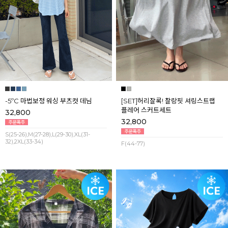
-5ºC 마법보정 워싱 부츠컷 데님
[SET]허리잘록! 찰랑핏 셔링스트랩
플레어 스커트세트
32,800
32,800
S(25-26),M(27-28),L(29-30),XL(31-
32),2XL(33-34)
F(44-77)