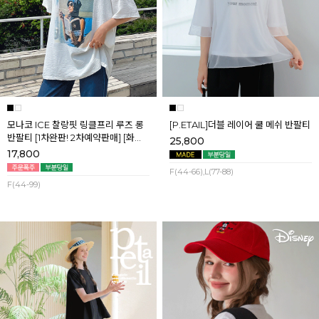
모나코 ICE 찰랑핏 링클프리 루즈 롱
[P.ETAIL]더블 레이어 쿨 메쉬 반팔티
반팔티 [1차완판! 2차예약판매] [화이
25,800
트] 8월첫째주 순차배송
17,800
F(44-66),L(77-88)
F(44-99)