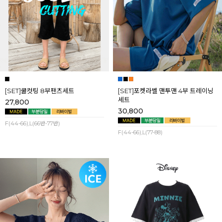
[SET]쿨컷팅 8부팬츠세트
[SET]포켓라벨 맨투맨 4부 트레이닝
세트
27,800
30,800
F(44-66),L(66반-77반)
F(44-66),L(77-88)