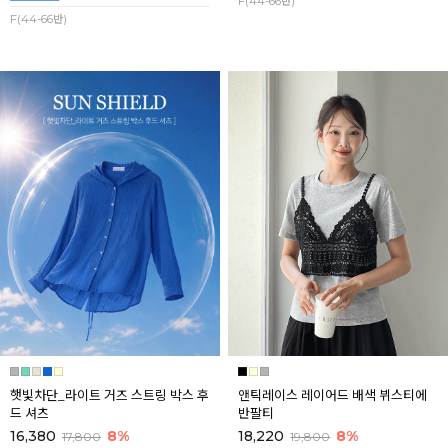
F(44-66반)
F(44-66반)
햇빛차단_라이트 거즈 스트링 박스 후
앤틱레이스 레이어드 배색 뷔스티에
드 셔츠
반팔티
16,380
8%
18,220
8%
17,800
19,800