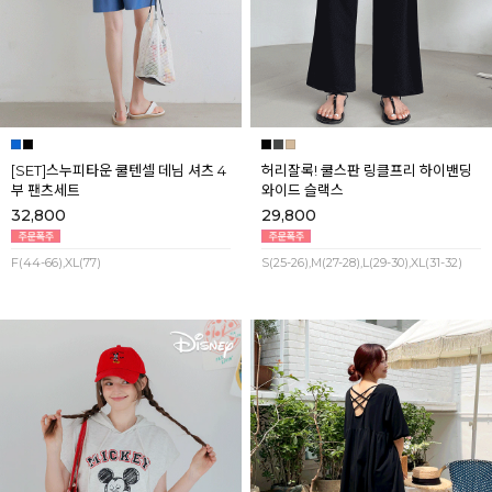
[SET]스누피타운 쿨텐셀 데님 셔츠 4
허리잘록! 쿨스판 링클프리 하이밴딩
부 팬츠세트
와이드 슬랙스
32,800
29,800
F(44-66),XL(77)
S(25-26),M(27-28),L(29-30),XL(31-32)