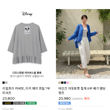
리얼프리 커버핏_미키 패치 프릴 7부
바인즈 아웃포켓 절개 8부 배기 밴딩
티셔츠
팬츠
23,800
20,980
8%
22,800
F(44-88)
F(44-66반)