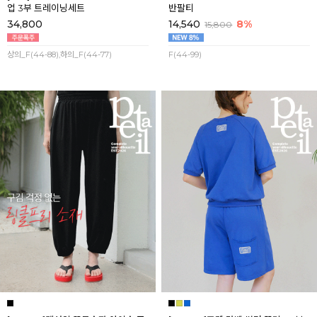
업 3부 트레이닝세트
반팔티
34,800
14,540
8%
15,800
상의_F(44-88),하의_F(44-77)
F(44-99)