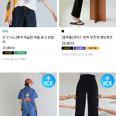
[P.ETAIL]배색 레글런 써클 로고 반팔
[블랙홀]아이스 핀턱 부츠컷 밴딩팬츠
티
25,800
21,800
S(55),M(66),L(77),XL(88)
F(44-66),L(77-88)