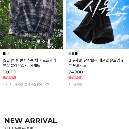
[SET]팀플 쿨시스루 체크 오픈카라
the시원_찰랑쫀득 레글런 홀트임 4
언발 블라우스+나시세트
부 팬츠세트
19,800
24,800
나시 F(44-66) ,블라우스 F(44-77)
F(44-88)
NEW ARRIVAL
72시간동안 8%할인