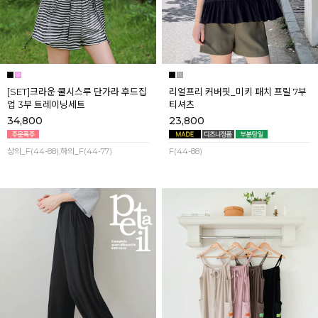
[SET]크라운 쿨시스루 단가라 후드집
리얼프리 커버핏_미키 패치 프릴 7부
업 3부 트레이닝세트
티셔츠
34,800
23,800
상의_F(44-88),하의_F(44-77)
F(44-88)