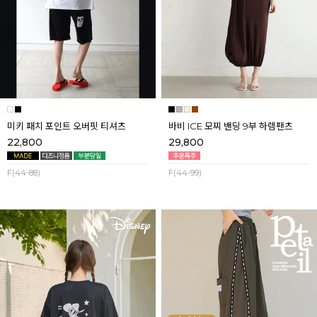
미키 패치 포인트 오버핏 티셔츠
바비 ICE 모찌 밴딩 9부 하렘팬츠
22,800
29,800
F(44-88)
F(44-99)